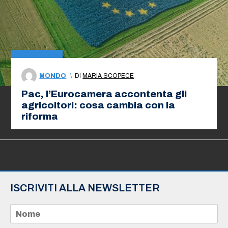
MONDO
\
DI
MARIA SCOPECE
Pac, l’Eurocamera accontenta gli
agricoltori: cosa cambia con la
riforma
ISCRIVITI ALLA NEWSLETTER
N
o
m