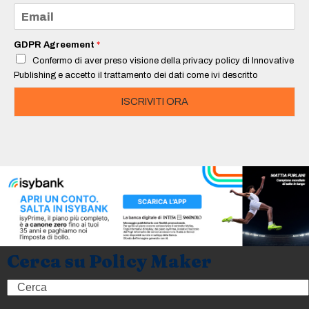
e
E
*
m
a
i
GDPR Agreement
*
l
Confermo di aver preso visione della privacy policy di Innovative
*
Publishing e accetto il trattamento dei dati come ivi descritto
ISCRIVITI ORA
Cerca su Policy Maker
Search