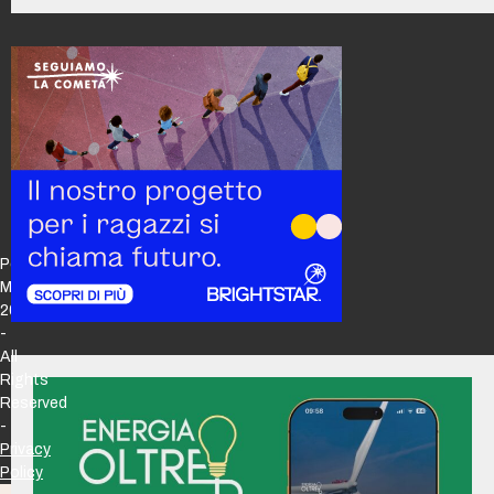
Policy
Maker
2026
-
All
Rights
Reserved
-
Privacy
Policy