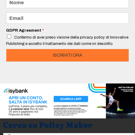
o
m
e
E
*
m
a
i
GDPR Agreement
*
l
Confermo di aver preso visione della privacy policy di Innovative
*
Publishing e accetto il trattamento dei dati come ivi descritto
ISCRIVITI ORA
Cerca su Policy Maker