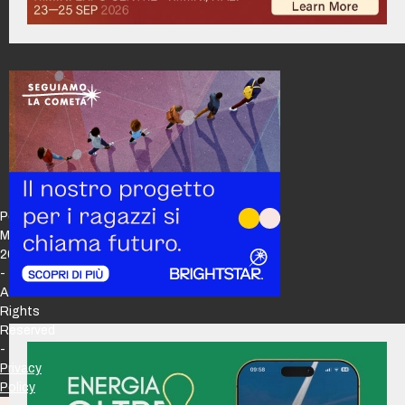
Policy
Maker
2026
-
All
Rights
Reserved
-
Privacy
Policy