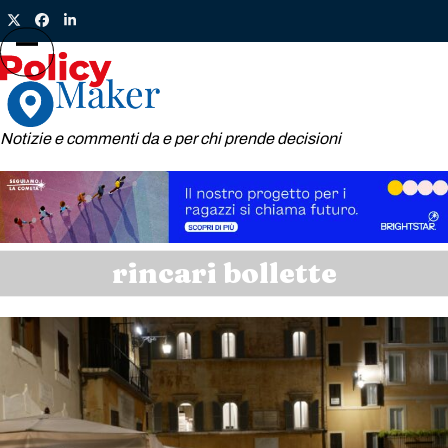
Skip
Twitter
Facebook
LinkedIn
to
content
Open
Close
mobile
mobile
menu
menu
Notizie e commenti da e per chi prende decisioni
rincari bollette