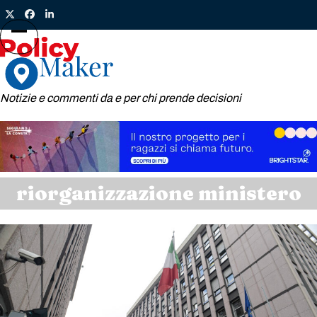
Skip
Twitter
Facebook
LinkedIn
to
content
Open
Close
mobile
mobile
menu
menu
Notizie e commenti da e per chi prende decisioni
riorganizzazione ministero