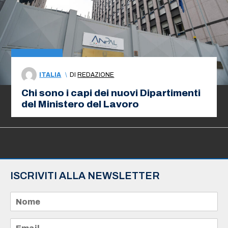
ITALIA
\
DI
REDAZIONE
Chi sono i capi dei nuovi Dipartimenti
del Ministero del Lavoro
ISCRIVITI ALLA NEWSLETTER
N
o
m
e
E