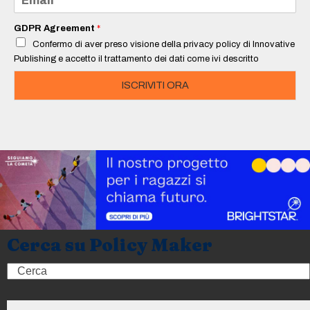
*
m
a
i
GDPR Agreement
*
l
Confermo di aver preso visione della privacy policy di Innovative
*
Publishing e accetto il trattamento dei dati come ivi descritto
ISCRIVITI ORA
Cerca su Policy Maker
Search