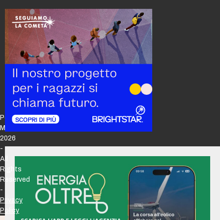
Policy
Maker
2026
-
All
Rights
Reserved
-
Privacy
Policy