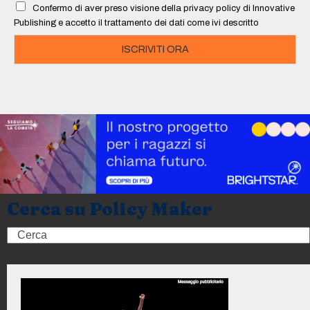
Confermo di aver preso visione della privacy policy di Innovative
*
Publishing e accetto il trattamento dei dati come ivi descritto
ISCRIVITI ORA
Cerca su Policy Maker
Search