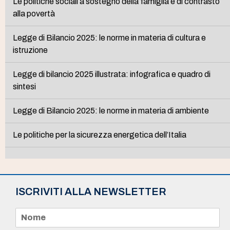
Le politiche sociali a sostegno della famiglia e di contrasto
alla povertà
Legge di Bilancio 2025: le norme in materia di cultura e
istruzione
Legge di bilancio 2025 illustrata: infografica e quadro di
sintesi
Legge di Bilancio 2025: le norme in materia di ambiente
Le politiche per la sicurezza energetica dell’Italia
ISCRIVITI ALLA NEWSLETTER
N
o
m