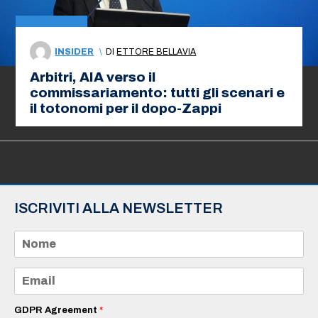
INSIDER
\
DI
ETTORE BELLAVIA
Arbitri, AIA verso il
commissariamento: tutti gli scenari e
il totonomi per il dopo-Zappi
ISCRIVITI ALLA NEWSLETTER
N
o
m
e
E
*
m
a
i
GDPR Agreement
*
l