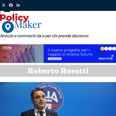
Skip
Twitter
Facebook
LinkedIn
to
content
Open
Close
mobile
mobile
menu
menu
Notizie e commenti da e per chi prende decisioni
Roberto Rosetti