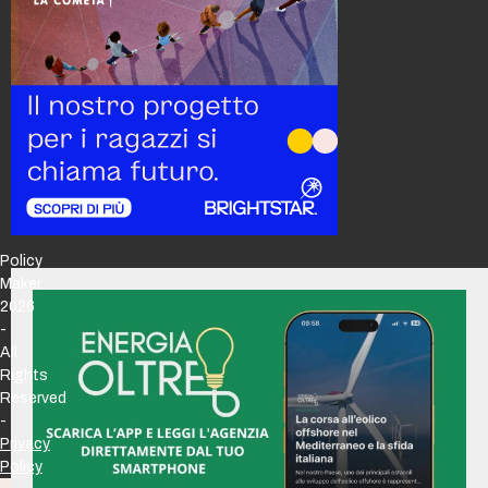
Policy
Maker
2026
-
All
Rights
Reserved
-
Privacy
Policy