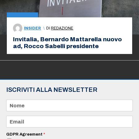
INSIDER
\
DI
REDAZIONE
Invitalia, Bernardo Mattarella nuovo
ad, Rocco Sabelli presidente
ISCRIVITI ALLA NEWSLETTER
N
o
m
e
E
*
m
a
i
GDPR Agreement
*
l