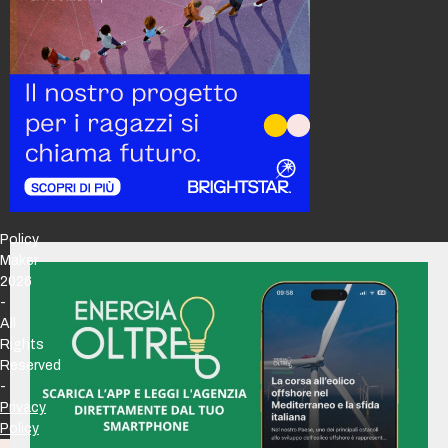
Policy
Maker
2026
-
All
Rights
Reserved
-
Privacy
Policy