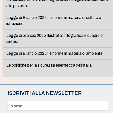
alla povertà
Legge di Bilancio 2025: le norme in materia di cultura e
istruzione
Legge di bilancio 2025 illustrata: infografica e quadro di
sintesi
Legge di Bilancio 2025: le norme in materia di ambiente
Le politiche per la sicurezza energetica dell’Italia
ISCRIVITI ALLA NEWSLETTER
N
o
m