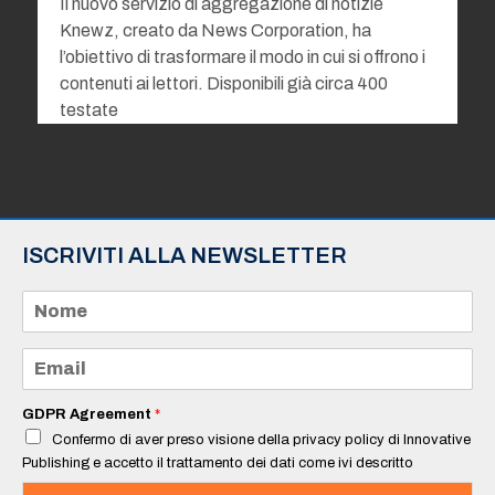
Il nuovo servizio di aggregazione di notizie
Knewz, creato da News Corporation, ha
l’obiettivo di trasformare il modo in cui si offrono i
contenuti ai lettori. Disponibili già circa 400
testate
ISCRIVITI ALLA NEWSLETTER
N
o
m
e
E
*
m
a
i
GDPR Agreement
*
l
Confermo di aver preso visione della privacy policy di Innovative
*
Publishing e accetto il trattamento dei dati come ivi descritto