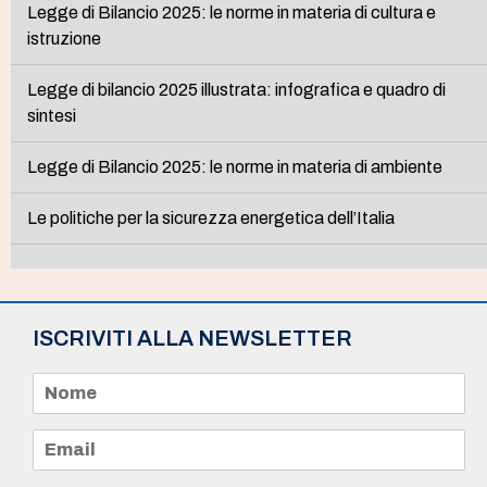
Legge di Bilancio 2025: le norme in materia di cultura e
istruzione
Legge di bilancio 2025 illustrata: infografica e quadro di
sintesi
Legge di Bilancio 2025: le norme in materia di ambiente
Le politiche per la sicurezza energetica dell’Italia
ISCRIVITI ALLA NEWSLETTER
N
o
m
e
E
*
m
a