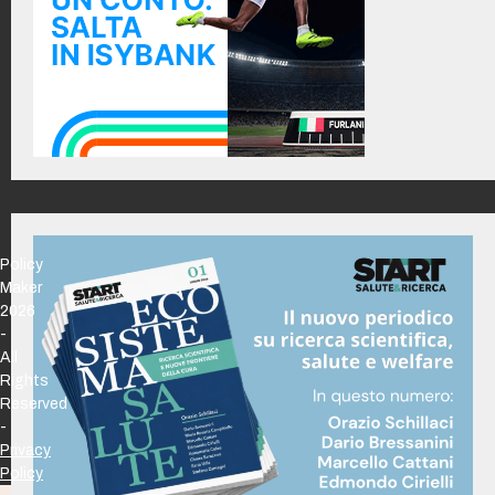
Policy
Maker
2026
-
All
Rights
Reserved
-
Privacy
Policy