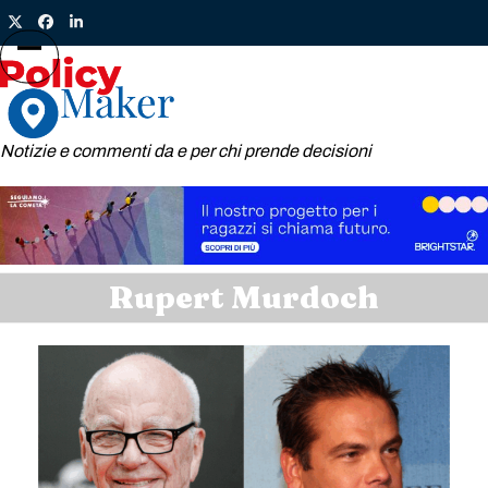
Skip
Twitter
Facebook
LinkedIn
to
content
Open
Close
mobile
mobile
menu
menu
Notizie e commenti da e per chi prende decisioni
Rupert Murdoch