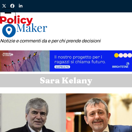
Skip
Twitter
Facebook
LinkedIn
to
content
Open
Close
mobile
mobile
menu
menu
Notizie e commenti da e per chi prende decisioni
Sara Kelany