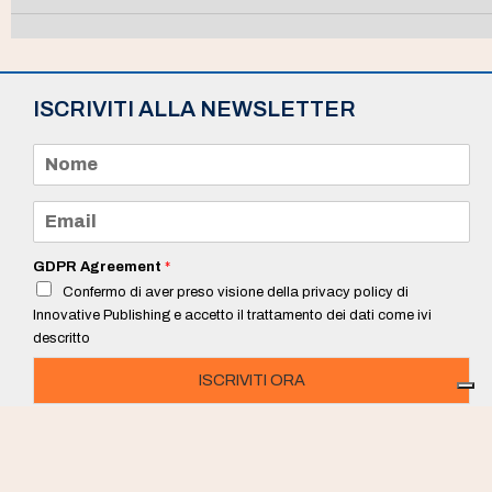
ISCRIVITI ALLA NEWSLETTER
N
o
m
e
E
*
m
a
i
GDPR Agreement
*
l
Confermo di aver preso visione della privacy policy di
*
Innovative Publishing e accetto il trattamento dei dati come ivi
descritto
ISCRIVITI ORA