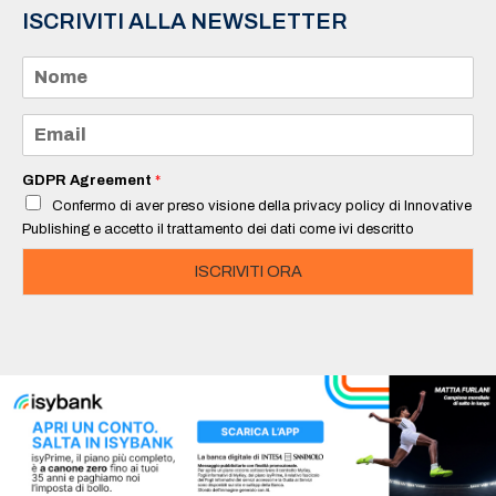
ISCRIVITI ALLA NEWSLETTER
N
o
m
e
E
*
m
a
i
GDPR Agreement
*
l
Confermo di aver preso visione della privacy policy di Innovative
*
Publishing e accetto il trattamento dei dati come ivi descritto
ISCRIVITI ORA