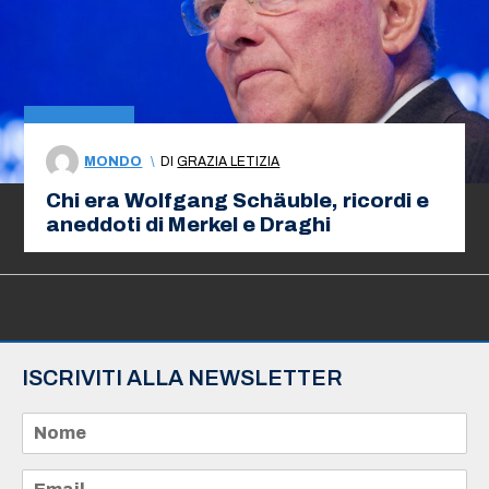
MONDO
\
DI
GRAZIA LETIZIA
Chi era Wolfgang Schäuble, ricordi e
aneddoti di Merkel e Draghi
ISCRIVITI ALLA NEWSLETTER
N
o
m
e
E