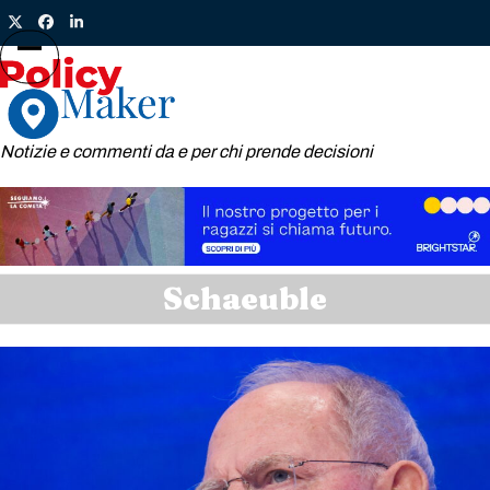
Skip
Twitter
Facebook
LinkedIn
to
content
Open
Close
mobile
mobile
menu
menu
Notizie e commenti da e per chi prende decisioni
Schaeuble