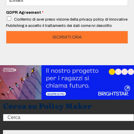
*
m
a
i
GDPR Agreement
*
l
Confermo di aver preso visione della privacy policy di Innovative
*
Publishing e accetto il trattamento dei dati come ivi descritto
ISCRIVITI ORA
Cerca su Policy Maker
Search