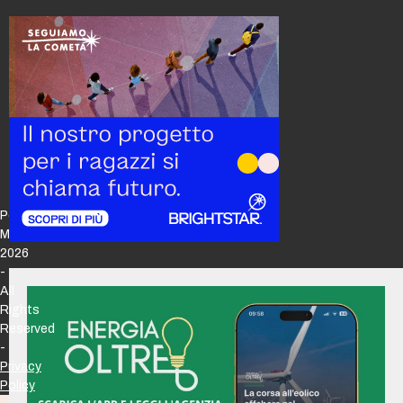
Policy
Maker
2026
-
All
Rights
Reserved
-
Privacy
Policy