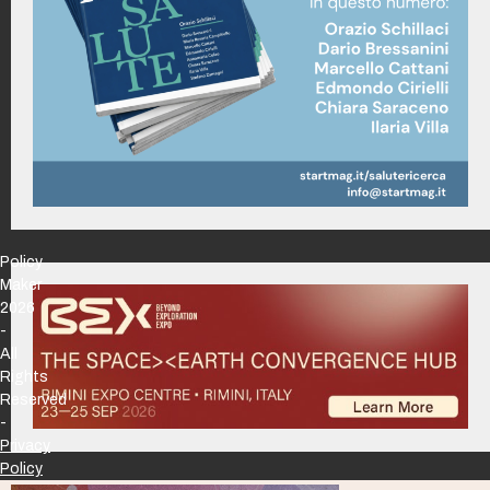
Policy
Maker
2026
-
All
Rights
Reserved
-
Privacy
Policy