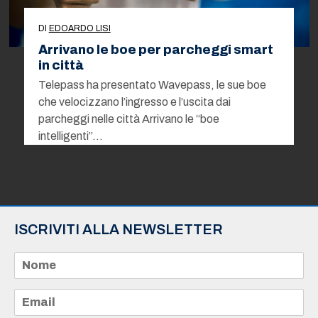
DI
EDOARDO LISI
Arrivano le boe per parcheggi smart
in città
Telepass ha presentato Wavepass, le sue boe
che velocizzano l’ingresso e l’uscita dai
parcheggi nelle città Arrivano le “boe
intelligenti”…
ISCRIVITI ALLA NEWSLETTER
N
o
m
e
E
*
m
a