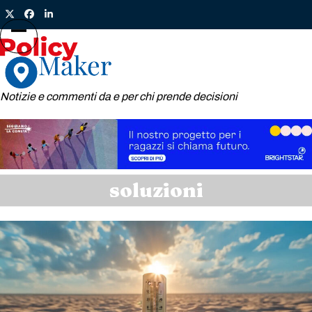
Skip
Twitter
Facebook
LinkedIn
to
content
Open
Close
mobile
mobile
menu
menu
Notizie e commenti da e per chi prende decisioni
soluzioni