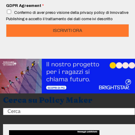
i
GDPR Agreement
*
l
Confermo di aver preso visione della privacy policy di Innovative
*
Publishing e accetto il trattamento dei dati come ivi descritto
ISCRIVITI ORA
Cerca su Policy Maker
Search