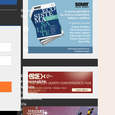
Seguici
Su:
Facebook
Twitter
(deprecated)
LinkedIn
Direttore
responsabile:
Michele
Guerriero
Redazione:
Via
Po,