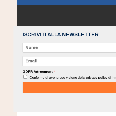
ISCRIVITI ALLA NEWSLETTER
N
o
m
e
E
*
m
a
i
GDPR Agreement
*
l
Confermo di aver preso visione della privacy policy di Inn
*