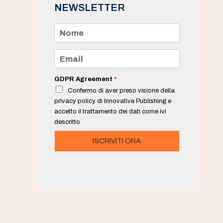
NEWSLETTER
N
o
m
e
E
*
m
a
i
GDPR Agreement
*
l
Confermo di aver preso visione della
*
privacy policy di Innovative Publishing e
accetto il trattamento dei dati come ivi
descritto
ISCRIVITI ORA