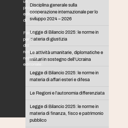
un
Disciplina generale sulla
progetto
cooperazione internazionale per lo
editoriale
sviluppo 2024 – 2026
di
Legge di Bilancio 2025: le norme in
Fanno
materia di giustizia
parte
del
nostro
Le attività umanitarie, diplomatiche e
network
militari in sostegno dell’Ucraina
editoriale:
Legge di Bilancio 2025: le norme in
materia di affari esteri e difesa
Le Regioni e l’autonomia differenziata
Legge di Bilancio 2025: le norme in
materia di finanza, fisco e patrimonio
pubblico