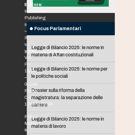
Editore:
Innovative
Publishing
srl
Focus Parlamentari
–
IP
srl
Legge di Bilancio 2025: le norme in
www.innovativepublishing.it
materia di Affari costituzionali
Via
Po,
Legge di Bilancio 2025: le norme per
16/B
le politiche sociali
–
00198
Dossier sulla riforma della
Roma
C.F.
magistratura: la separazione delle
12653211008
carriere
Policy
Legge di Bilancio 2025: le norme in
Maker
materia di lavoro
è