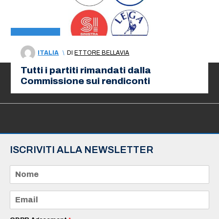
ITALIA
\
DI
ETTORE BELLAVIA
Tutti i partiti rimandati dalla
Commissione sui rendiconti
ISCRIVITI ALLA NEWSLETTER
N
o
m
e
E
*
m
a
i