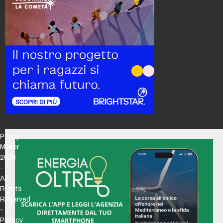
Policy
Maker
2026
-
All
Rights
Reserved
-
Privacy