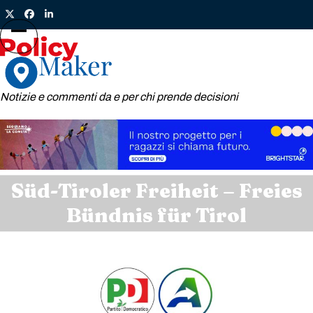
Skip
Twitter
Facebook
LinkedIn
to
content
Open
Close
mobile
mobile
menu
menu
Notizie e commenti da e per chi prende decisioni
Süd-Tiroler Freiheit – Freies
Bündnis für Tirol