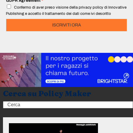
GDPR Agreement
*
l
Confermo di aver preso visione della privacy policy di Innovative
*
Publishing e accetto il trattamento dei dati come ivi descritto
ISCRIVITI ORA
Cerca su Policy Maker
Search