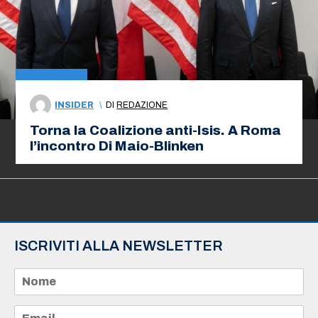
INSIDER
\
DI
REDAZIONE
Torna la Coalizione anti-Isis. A Roma
l’incontro Di Maio-Blinken
ISCRIVITI ALLA NEWSLETTER
N
o
m
e
E