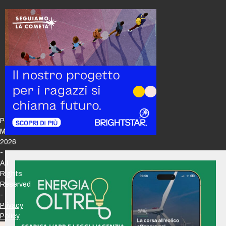
Policy
Maker
2026
-
All
Rights
Reserved
-
Privacy
Policy