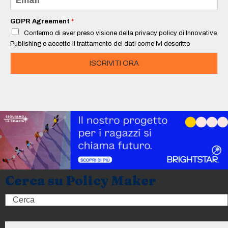
*
m
a
i
GDPR Agreement
*
l
Confermo di aver preso visione della privacy policy di Innovative
*
Publishing e accetto il trattamento dei dati come ivi descritto
ISCRIVITI ORA
Cerca su Policy Maker
Search