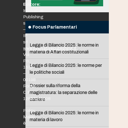
Editore:
Innovative
Publishing
srl
Focus Parlamentari
–
IP
srl
Legge di Bilancio 2025: le norme in
www.innovativepublishing.it
materia di Affari costituzionali
Via
Po,
Legge di Bilancio 2025: le norme per
16/B
le politiche sociali
–
00198
Dossier sulla riforma della
Roma
C.F.
magistratura: la separazione delle
12653211008
carriere
Policy
Legge di Bilancio 2025: le norme in
Maker
materia di lavoro
è