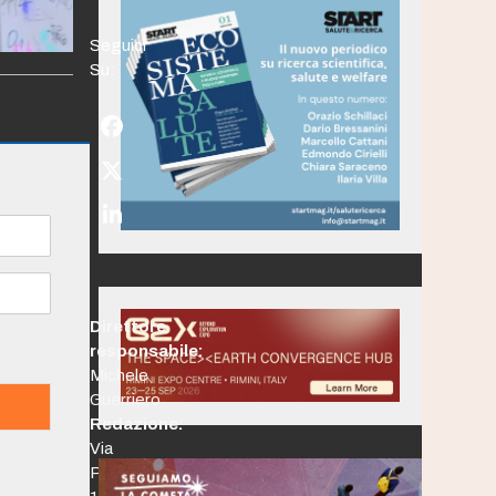
Seguici
Su:
Facebook
Twitter
(deprecated)
LinkedIn
Direttore
responsabile:
Michele
Guerriero
Redazione:
Via
Po,