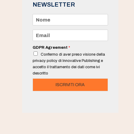
NEWSLETTER
N
o
m
e
E
*
m
a
i
GDPR Agreement
*
l
Confermo di aver preso visione della
*
privacy policy di Innovative Publishing e
accetto il trattamento dei dati come ivi
descritto
ISCRIVITI ORA