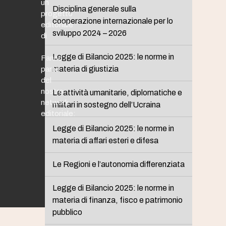
un
Disciplina generale sulla
progetto
cooperazione internazionale per lo
editoriale
sviluppo 2024 – 2026
di
Legge di Bilancio 2025: le norme in
Fanno
materia di giustizia
parte
del
nostro
Le attività umanitarie, diplomatiche e
network
militari in sostegno dell’Ucraina
editoriale:
Legge di Bilancio 2025: le norme in
materia di affari esteri e difesa
Le Regioni e l’autonomia differenziata
Legge di Bilancio 2025: le norme in
materia di finanza, fisco e patrimonio
pubblico