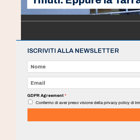
rifiuti. Eppure la Tar
ISCRIVITI ALLA NEWSLETTER
N
o
m
e
E
*
m
a
i
GDPR Agreement
*
l
Confermo di aver preso visione della privacy policy di Inn
*