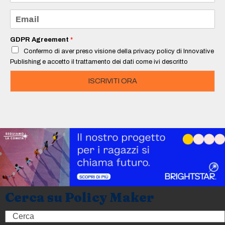
m
e
E
*
m
a
i
GDPR Agreement
*
l
Confermo di aver preso visione della privacy policy di Innovative
*
Publishing e accetto il trattamento dei dati come ivi descritto
ISCRIVITI ORA
Cerca su Policy Maker
Search