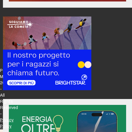
Policy
Maker
2026
-
All
Rights
Reserved
-
Privacy
Policy