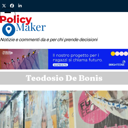
Skip
Twitter
Facebook
LinkedIn
to
content
Open
Close
mobile
mobile
menu
menu
Notizie e commenti da e per chi prende decisioni
Teodosio De Bonis