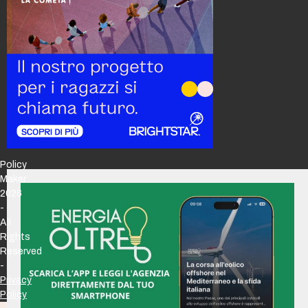
Policy
Maker
2026
-
All
Rights
Reserved
-
Privacy
Policy