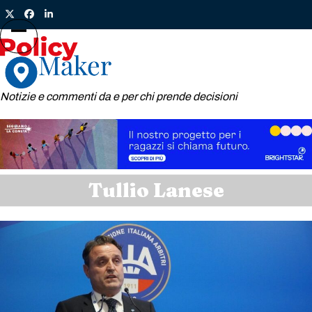
Skip
Twitter
Facebook
LinkedIn
to
content
Open
Close
mobile
mobile
menu
menu
Notizie e commenti da e per chi prende decisioni
Tullio Lanese