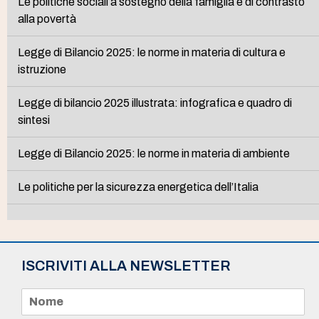
Le politiche sociali a sostegno della famiglia e di contrasto
alla povertà
Legge di Bilancio 2025: le norme in materia di cultura e
istruzione
Legge di bilancio 2025 illustrata: infografica e quadro di
sintesi
Legge di Bilancio 2025: le norme in materia di ambiente
Le politiche per la sicurezza energetica dell’Italia
ISCRIVITI ALLA NEWSLETTER
N
o
m