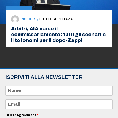
INSIDER
\
DI
ETTORE BELLAVIA
Arbitri, AIA verso il
commissariamento: tutti gli scenari e
il totonomi per il dopo-Zappi
ISCRIVITI ALLA NEWSLETTER
N
o
m
e
E
*
m
a
i
GDPR Agreement
*
l