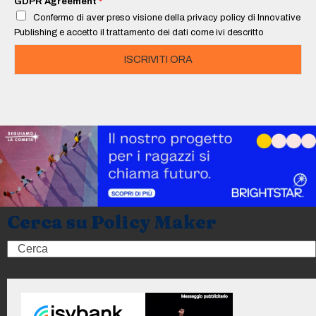
GDPR Agreement
*
l
Confermo di aver preso visione della privacy policy di Innovative
*
Publishing e accetto il trattamento dei dati come ivi descritto
ISCRIVITI ORA
Cerca su Policy Maker
Search