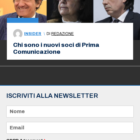
INSIDER
\
DI
REDAZIONE
Chi sono i nuovi soci di Prima
Comunicazione
ISCRIVITI ALLA NEWSLETTER
N
o
m
e
E
*
m
a
i