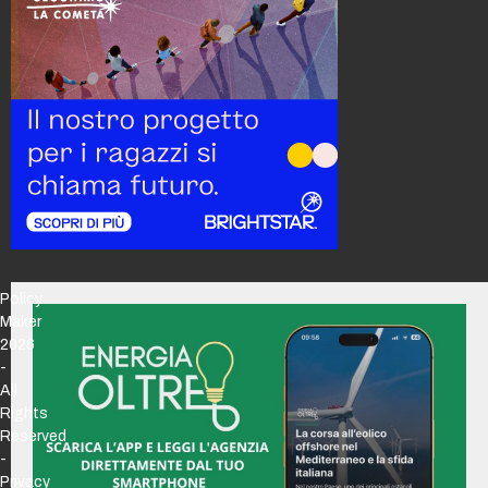
Policy
Maker
2026
-
All
Rights
Reserved
-
Privacy