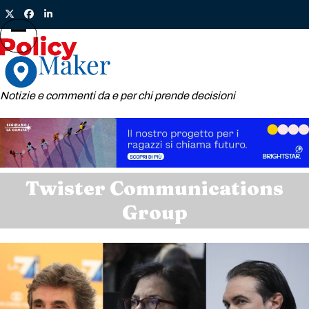
Skip
Twitter
Facebook
LinkedIn
to
content
Open
Close
mobile
mobile
menu
menu
Notizie e commenti da e per chi prende decisioni
Twister Communications
Group