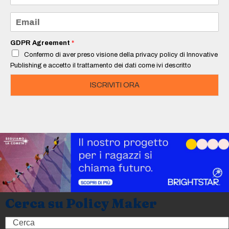
m
e
E
*
m
a
i
GDPR Agreement
*
l
Confermo di aver preso visione della privacy policy di Innovative
*
Publishing e accetto il trattamento dei dati come ivi descritto
ISCRIVITI ORA
Cerca su Policy Maker
Search