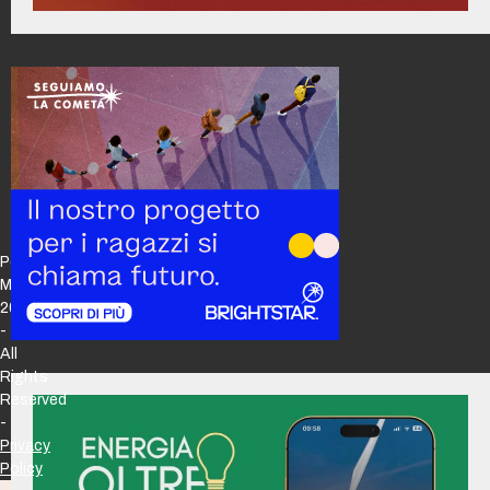
Policy
Maker
2026
-
All
Rights
Reserved
-
Privacy
Policy