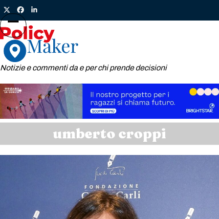
Skip
Twitter
Facebook
LinkedIn
to
content
Open
Close
mobile
mobile
menu
menu
Notizie e commenti da e per chi prende decisioni
umberto croppi