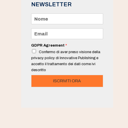
NEWSLETTER
N
o
m
e
E
*
m
a
i
GDPR Agreement
*
l
Confermo di aver preso visione della
*
privacy policy di Innovative Publishing e
accetto il trattamento dei dati come ivi
descritto
ISCRIVITI ORA