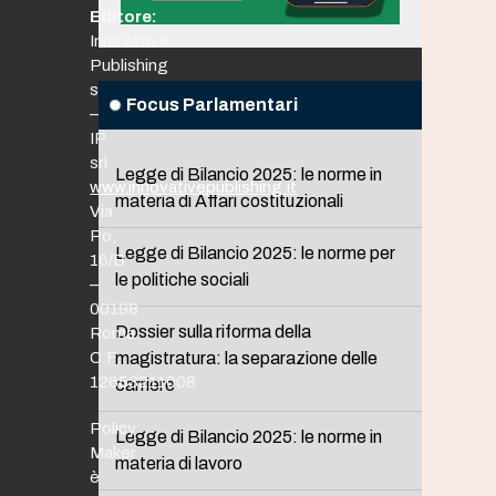
Editore:
Innovative
Publishing
srl
Focus Parlamentari
–
IP
srl
Legge di Bilancio 2025: le norme in
www.innovativepublishing.it
materia di Affari costituzionali
Via
Po,
Legge di Bilancio 2025: le norme per
16/B
le politiche sociali
–
00198
Dossier sulla riforma della
Roma
C.F.
magistratura: la separazione delle
12653211008
carriere
Policy
Legge di Bilancio 2025: le norme in
Maker
materia di lavoro
è