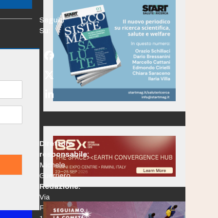
Seguici
Su:
Facebook
Twitter
(deprecated)
LinkedIn
Direttore
responsabile:
Michele
Guerriero
Redazione:
Via
Po,