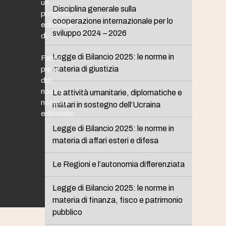
un
Disciplina generale sulla
progetto
cooperazione internazionale per lo
editoriale
sviluppo 2024 – 2026
di
Legge di Bilancio 2025: le norme in
Fanno
materia di giustizia
parte
del
nostro
Le attività umanitarie, diplomatiche e
network
militari in sostegno dell’Ucraina
editoriale:
Legge di Bilancio 2025: le norme in
materia di affari esteri e difesa
Le Regioni e l’autonomia differenziata
Legge di Bilancio 2025: le norme in
materia di finanza, fisco e patrimonio
pubblico