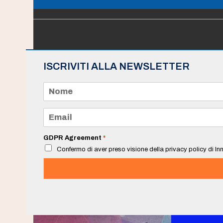
ISCRIVITI ALLA NEWSLETTER
N
o
m
e
E
*
m
a
i
GDPR Agreement
*
l
Confermo di aver preso visione della privacy policy di Inn
*