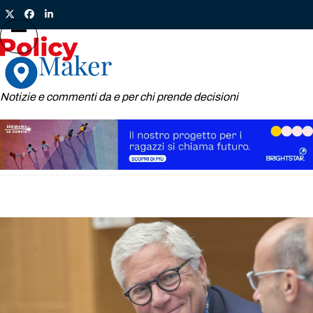
Skip
Twitter
Facebook
LinkedIn
to
content
Open
Close
mobile
mobile
menu
menu
Notizie e commenti da e per chi prende decisioni