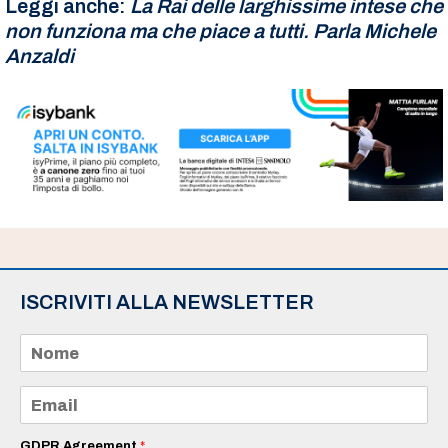
Leggi anche:
La Rai delle larghissime intese che
non funziona ma che piace a tutti. Parla Michele
Anzaldi
ISCRIVITI ALLA NEWSLETTER
N
o
m
e
E
*
m
a
i
GDPR Agreement
*