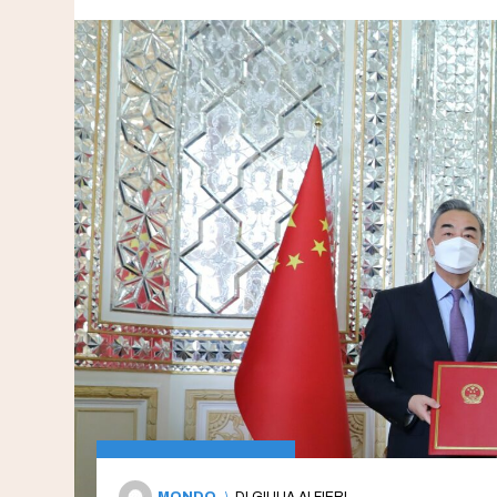
MONDO
\
DI
GIULIA ALFIERI