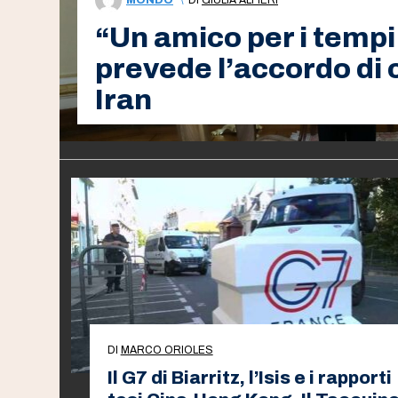
“Un amico per i tempi d
prevede l’accordo di
Iran
DI
MARCO ORIOLES
Il G7 di Biarritz, l’Isis e i rapporti