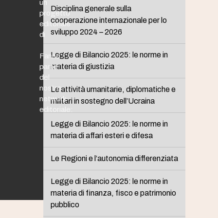
un
Disciplina generale sulla
progetto
cooperazione internazionale per lo
editoriale
sviluppo 2024 – 2026
di
Legge di Bilancio 2025: le norme in
Fanno
materia di giustizia
parte
del
nostro
Le attività umanitarie, diplomatiche e
network
militari in sostegno dell’Ucraina
editoriale:
Legge di Bilancio 2025: le norme in
materia di affari esteri e difesa
Le Regioni e l’autonomia differenziata
Legge di Bilancio 2025: le norme in
materia di finanza, fisco e patrimonio
pubblico