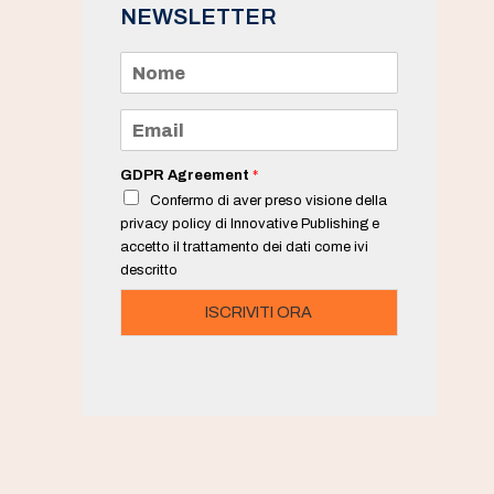
NEWSLETTER
N
o
m
e
E
*
m
a
i
GDPR Agreement
*
l
Confermo di aver preso visione della
*
privacy policy di Innovative Publishing e
accetto il trattamento dei dati come ivi
descritto
ISCRIVITI ORA