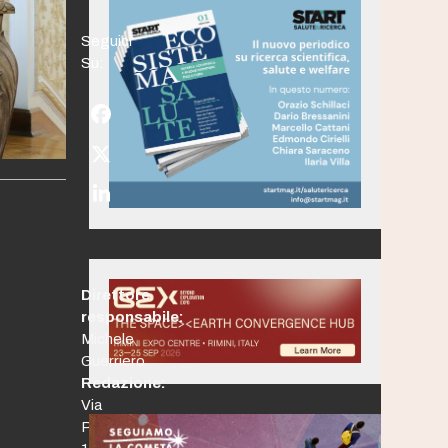
Seguici
Su:
Facebook
Twitter
(deprecated)
LinkedIn
Direttore
responsabile:
Michele
Guerriero
Redazione:
Via
Po,