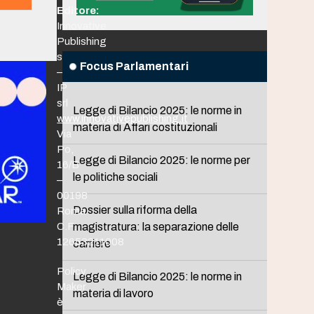
Editore:
Innovative
Publishing
srl
Focus Parlamentari
–
IP
srl
Legge di Bilancio 2025: le norme in
www.innovativepublishing.it
materia di Affari costituzionali
Via
Po,
Legge di Bilancio 2025: le norme per
16/B
le politiche sociali
–
00198
Dossier sulla riforma della
Roma
C.F.
magistratura: la separazione delle
12653211008
carriere
Policy
Legge di Bilancio 2025: le norme in
Maker
materia di lavoro
è