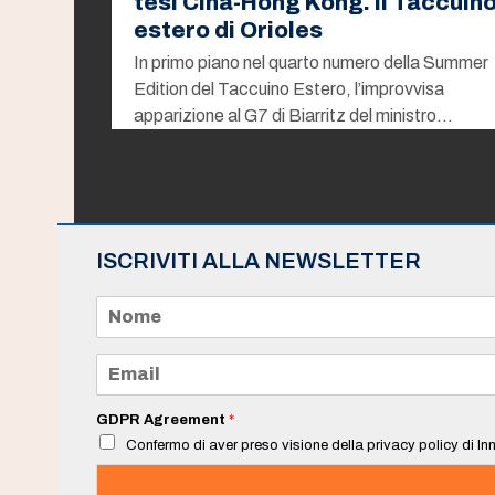
tesi Cina-Hong Kong. Il Taccuin
estero di Orioles
In primo piano nel quarto numero della Summer
Edition del Taccuino Estero, l’improvvisa
apparizione al G7 di Biarritz del ministro…
ISCRIVITI ALLA NEWSLETTER
N
o
m
e
E
*
m
a
i
GDPR Agreement
*
l
Confermo di aver preso visione della privacy policy di Inn
*