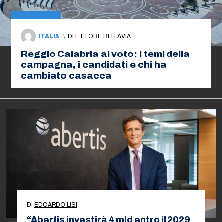
ITALIA
\
DI
ETTORE BELLAVIA
Reggio Calabria al voto: i temi della
campagna, i candidati e chi ha
cambiato casacca
DI
EDOARDO LISI
“Abertis investirà 4 mld entro il 2029