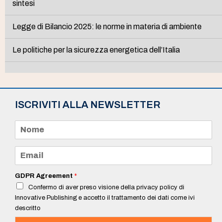
sintesi
Legge di Bilancio 2025: le norme in materia di ambiente
Le politiche per la sicurezza energetica dell’Italia
ISCRIVITI ALLA NEWSLETTER
N
o
m
e
E
*
m
a
i
GDPR Agreement
*
l
Confermo di aver preso visione della privacy policy di
*
Innovative Publishing e accetto il trattamento dei dati come ivi
descritto