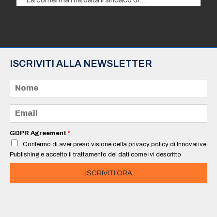
ISCRIVITI ALLA NEWSLETTER
N
o
m
e
E
*
m
a
i
GDPR Agreement
*
l
Confermo di aver preso visione della privacy policy di Innovative
*
Publishing e accetto il trattamento dei dati come ivi descritto
ISCRIVITI ORA