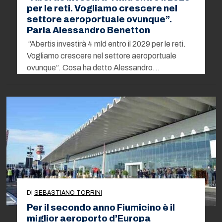
per le reti. Vogliamo crescere nel
settore aeroportuale ovunque”.
Parla Alessandro Benetton
“Abertis investirà 4 mld entro il 2029 per le reti.
Vogliamo crescere nel settore aeroportuale
ovunque”. Cosa ha detto Alessandro…
DI
SEBASTIANO TORRINI
Per il secondo anno Fiumicino è il
miglior aeroporto d’Europa