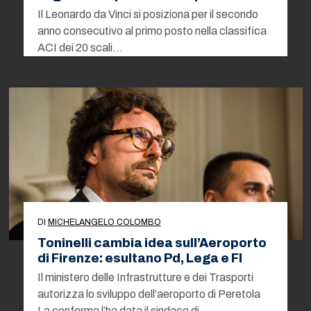
Il Leonardo da Vinci si posiziona per il secondo
anno consecutivo al primo posto nella classifica
ACI dei 20 scali…
DI
MICHELANGELO COLOMBO
Toninelli cambia idea sull’Aeroporto
di Firenze: esultano Pd, Lega e FI
Il ministero delle Infrastrutture e dei Trasporti
autorizza lo sviluppo dell’aeroporto di Peretola
La conferma l’ha data il sindaco di…