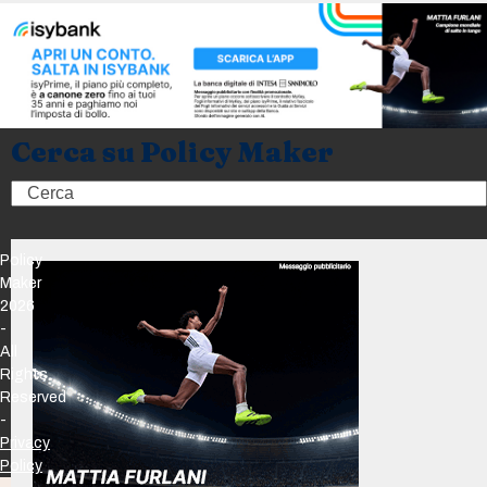
Cerca su Policy Maker
Search
Policy
Maker
2026
-
All
Rights
Reserved
-
Privacy
Policy