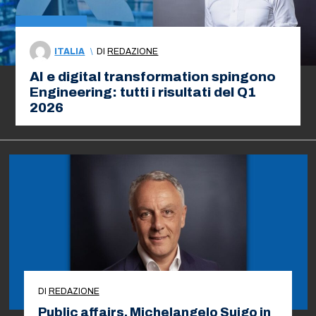
ITALIA
\
DI
REDAZIONE
AI e digital transformation spingono
Engineering: tutti i risultati del Q1
2026
DI
REDAZIONE
Public affairs, Michelangelo Suigo in