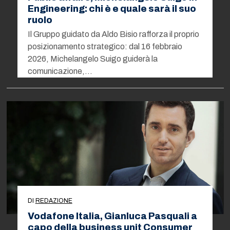
Engineering: chi è e quale sarà il suo
ruolo
Il Gruppo guidato da Aldo Bisio rafforza il proprio
posizionamento strategico: dal 16 febbraio
2026, Michelangelo Suigo guiderà la
comunicazione,…
DI
REDAZIONE
Vodafone Italia, Gianluca Pasquali a
capo della business unit Consumer