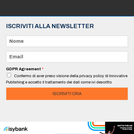
ISCRIVITI ALLA NEWSLETTER
N
o
m
e
E
*
m
a
i
GDPR Agreement
*
l
Confermo di aver preso visione della privacy policy di Innovative
*
Publishing e accetto il trattamento dei dati come ivi descritto
ISCRIVITI ORA