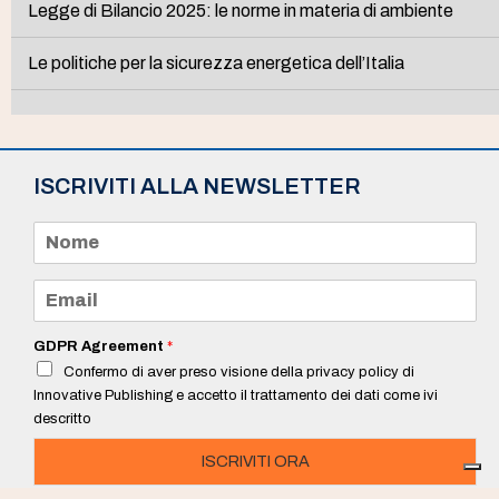
Legge di Bilancio 2025: le norme in materia di ambiente
Le politiche per la sicurezza energetica dell’Italia
ISCRIVITI ALLA NEWSLETTER
N
o
m
e
E
*
m
a
i
GDPR Agreement
*
l
Confermo di aver preso visione della privacy policy di
*
Innovative Publishing e accetto il trattamento dei dati come ivi
descritto
ISCRIVITI ORA