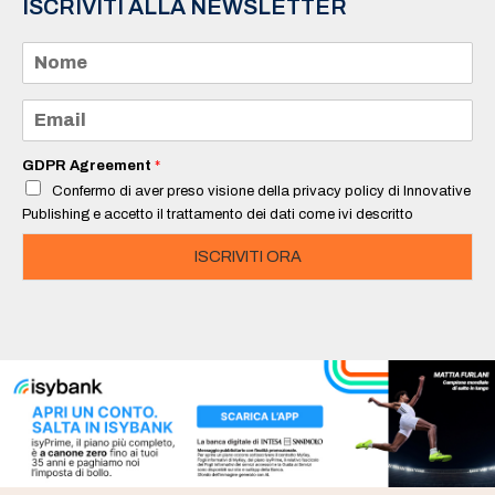
ISCRIVITI ALLA NEWSLETTER
N
o
m
e
E
*
m
a
i
GDPR Agreement
*
l
Confermo di aver preso visione della privacy policy di Innovative
*
Publishing e accetto il trattamento dei dati come ivi descritto
ISCRIVITI ORA