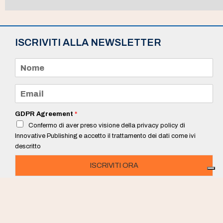
ISCRIVITI ALLA NEWSLETTER
N
o
m
e
E
*
m
a
i
GDPR Agreement
*
l
Confermo di aver preso visione della privacy policy di
*
Innovative Publishing e accetto il trattamento dei dati come ivi
descritto
ISCRIVITI ORA