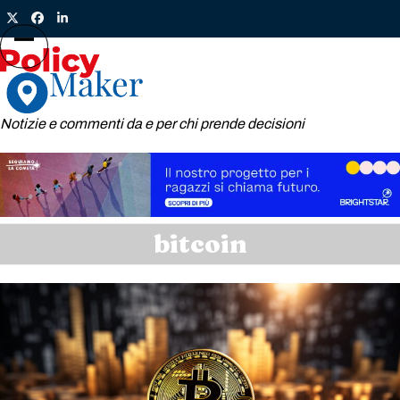
Skip
Twitter
Facebook
LinkedIn
to
content
Open
Close
mobile
mobile
menu
menu
Notizie e commenti da e per chi prende decisioni
bitcoin