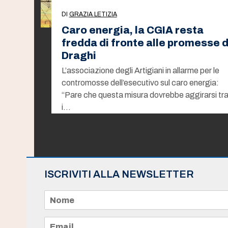
DI
GRAZIA LETIZIA
Caro energia, la CGIA resta
fredda di fronte alle promesse d
Draghi
L’associazione degli Artigiani in allarme per le
contromosse dell’esecutivo sul caro energia:
“Pare che questa misura dovrebbe aggirarsi tr
i…
ISCRIVITI ALLA NEWSLETTER
N
o
m
e
E
*