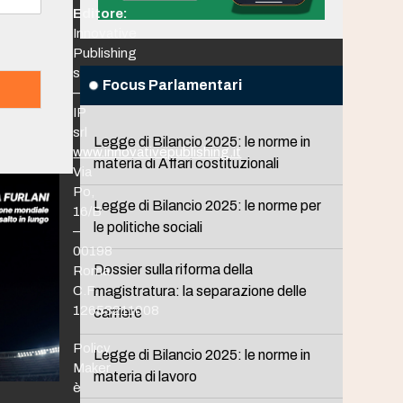
Editore:
Innovative
Publishing
srl
Focus Parlamentari
–
IP
srl
Legge di Bilancio 2025: le norme in
www.innovativepublishing.it
materia di Affari costituzionali
Via
Po,
Legge di Bilancio 2025: le norme per
16/B
le politiche sociali
–
00198
Dossier sulla riforma della
Roma
C.F.
magistratura: la separazione delle
12653211008
carriere
Policy
Legge di Bilancio 2025: le norme in
Maker
materia di lavoro
è