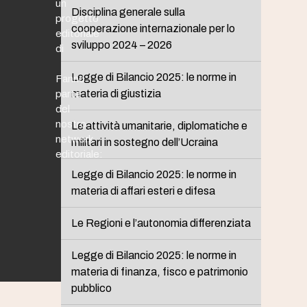
un
Disciplina generale sulla
progetto
cooperazione internazionale per lo
editoriale
sviluppo 2024 – 2026
di
Legge di Bilancio 2025: le norme in
Fanno
materia di giustizia
parte
del
nostro
Le attività umanitarie, diplomatiche e
network
militari in sostegno dell’Ucraina
editoriale:
Legge di Bilancio 2025: le norme in
materia di affari esteri e difesa
Le Regioni e l’autonomia differenziata
Legge di Bilancio 2025: le norme in
materia di finanza, fisco e patrimonio
pubblico