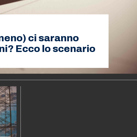
 meno) ci saranno
nni? Ecco lo scenario