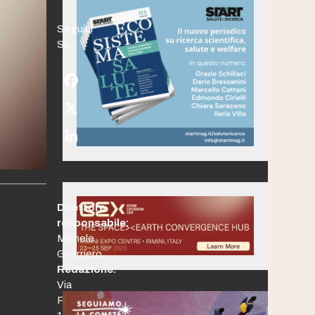
Seguici
Su:
Facebook
Twitter
(deprecated)
LinkedIn
Direttore
responsabile:
Michele
Guerriero
Redazione:
Via
Po,