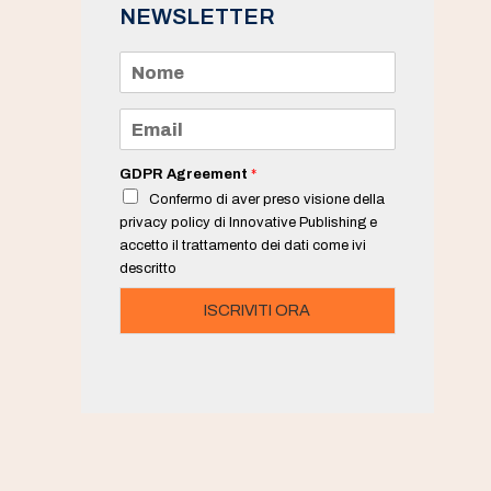
NEWSLETTER
N
o
m
e
E
*
m
a
i
GDPR Agreement
*
l
Confermo di aver preso visione della
*
privacy policy di Innovative Publishing e
accetto il trattamento dei dati come ivi
descritto
ISCRIVITI ORA