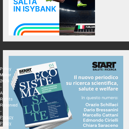
Policy
Maker
2026
-
All
Rights
Reserved
-
Privacy
Policy