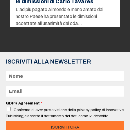
le dimissioni di Carlo Tavares
L’ ad più pagato al mondo e meno amato dal
nostro Paese ha presentato le dimissioni
accettate all’unanimità dal cda…
ISCRIVITI ALLA NEWSLETTER
N
o
m
e
E
*
m
a
i
GDPR Agreement
*
l
Confermo di aver preso visione della privacy policy di Innovative
*
Publishing e accetto il trattamento dei dati come ivi descritto
ISCRIVITI ORA