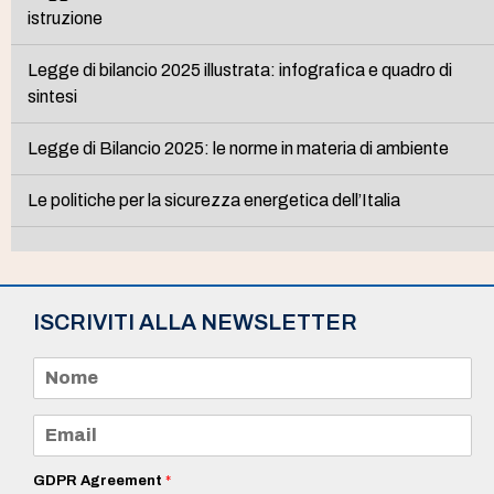
istruzione
Legge di bilancio 2025 illustrata: infografica e quadro di
sintesi
Legge di Bilancio 2025: le norme in materia di ambiente
Le politiche per la sicurezza energetica dell’Italia
ISCRIVITI ALLA NEWSLETTER
N
o
m
e
E
*
m
a
i
GDPR Agreement
*
l