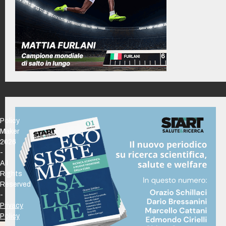
Policy
Maker
2026
-
All
Rights
Reserved
-
Privacy
Policy