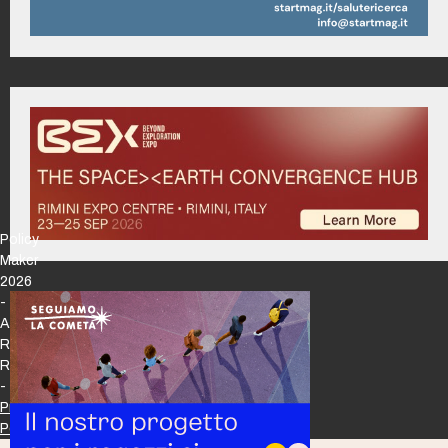
Policy
Maker
2026
-
All
Rights
Reserved
-
Privacy
Policy