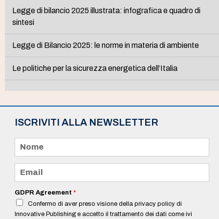
Legge di bilancio 2025 illustrata: infografica e quadro di
sintesi
Legge di Bilancio 2025: le norme in materia di ambiente
Le politiche per la sicurezza energetica dell’Italia
ISCRIVITI ALLA NEWSLETTER
N
o
m
e
E
*
m
a
i
GDPR Agreement
*
l
Confermo di aver preso visione della privacy policy di
*
Innovative Publishing e accetto il trattamento dei dati come ivi