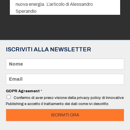
nuova energia. L’articolo di Alessandro
Sperandio
ISCRIVITI ALLA NEWSLETTER
N
o
m
e
E
*
m
a
i
GDPR Agreement
*
l
Confermo di aver preso visione della privacy policy di Innovative
*
Publishing e accetto il trattamento dei dati come ivi descritto
ISCRIVITI ORA