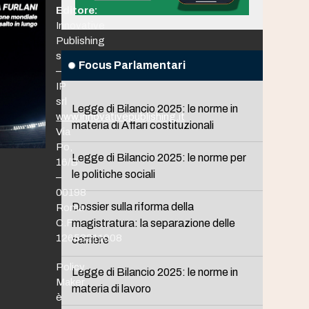
Editore:
Innovative
Publishing
srl
Focus Parlamentari
–
IP
srl
Legge di Bilancio 2025: le norme in
www.innovativepublishing.it
materia di Affari costituzionali
Via
Po,
Legge di Bilancio 2025: le norme per
16/B
le politiche sociali
–
00198
Dossier sulla riforma della
Roma
C.F.
magistratura: la separazione delle
12653211008
carriere
Policy
Legge di Bilancio 2025: le norme in
Maker
materia di lavoro
è