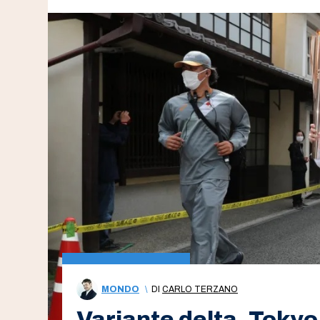
MONDO
\
DI
CARLO TERZANO
Variante delta, Tokyo