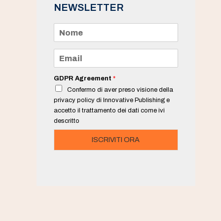
NEWSLETTER
N
o
m
e
E
*
m
a
i
GDPR Agreement
*
l
Confermo di aver preso visione della
*
privacy policy di Innovative Publishing e
accetto il trattamento dei dati come ivi
descritto
ISCRIVITI ORA