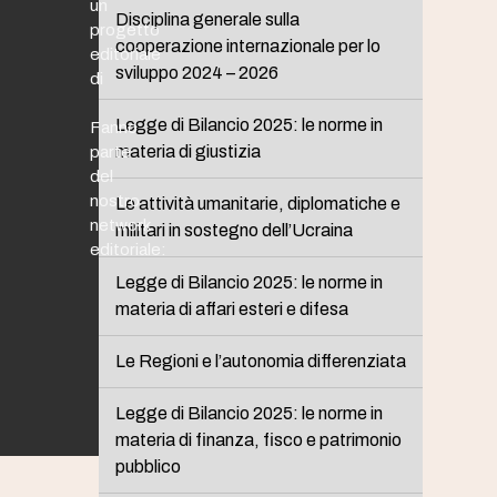
un
Disciplina generale sulla
progetto
cooperazione internazionale per lo
editoriale
sviluppo 2024 – 2026
di
Legge di Bilancio 2025: le norme in
Fanno
materia di giustizia
parte
del
nostro
Le attività umanitarie, diplomatiche e
network
militari in sostegno dell’Ucraina
editoriale:
Legge di Bilancio 2025: le norme in
materia di affari esteri e difesa
Le Regioni e l’autonomia differenziata
Legge di Bilancio 2025: le norme in
materia di finanza, fisco e patrimonio
pubblico