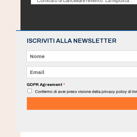
Comitato di cancellare l’evento. La risposta…
ISCRIVITI ALLA NEWSLETTER
N
o
m
e
E
*
m
a
i
GDPR Agreement
*
l
Confermo di aver preso visione della privacy policy di Inn
*