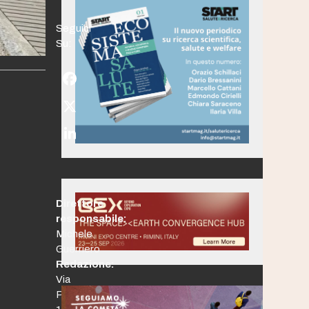
Seguici
Su:
Facebook
Twitter
(deprecated)
LinkedIn
Direttore
responsabile:
Michele
Guerriero
Redazione:
Via
Po,