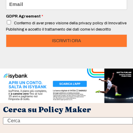
E
*
m
a
i
GDPR Agreement
*
l
Confermo di aver preso visione della privacy policy di Innovative
*
Publishing e accetto il trattamento dei dati come ivi descritto
ISCRIVITI ORA
Cerca su Policy Maker
Search