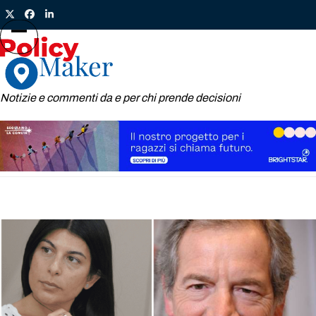
Skip
Twitter
Facebook
LinkedIn
to
content
Open
Close
mobile
mobile
menu
menu
Notizie e commenti da e per chi prende decisioni