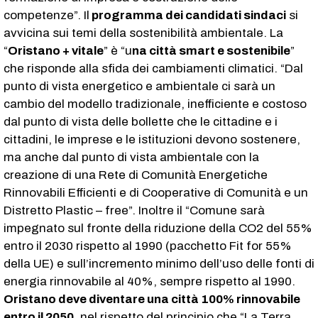
competenze”. Il
programma dei candidati sindaci
si
avvicina sui temi della sostenibilità ambientale. La
“
Oristano + vitale
” è “u
na città smart e sostenibile
”
che risponde alla sfida dei cambiamenti climatici. “Dal
punto di vista energetico e ambientale ci sarà un
cambio del modello tradizionale, inefficiente e costoso
dal punto di vista delle bollette che le cittadine e i
cittadini, le imprese e le istituzioni devono sostenere,
ma anche dal punto di vista ambientale con la
creazione di una Rete di Comunità Energetiche
Rinnovabili Efficienti e di Cooperative di Comunità e un
Distretto Plastic – free”. Inoltre il “Comune sarà
impegnato sul fronte della riduzione della CO2 del 55%
entro il 2030 rispetto al 1990 (pacchetto Fit for 55%
della UE) e sull’incremento minimo dell’uso delle fonti di
energia rinnovabile al 40%, sempre rispetto al 1990.
Oristano deve diventare una città 100% rinnovabile
entro il 2050
, nel rispetto del principio che “La Terra