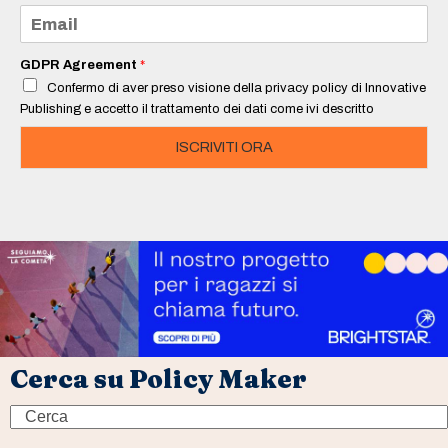
e
E
*
m
a
i
GDPR Agreement
*
l
Confermo di aver preso visione della privacy policy di Innovative
*
Publishing e accetto il trattamento dei dati come ivi descritto
ISCRIVITI ORA
Cerca su Policy Maker
Search