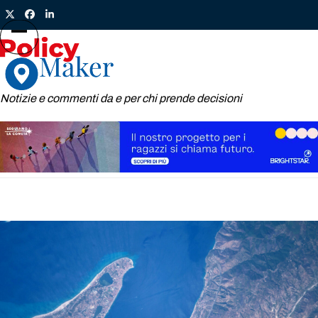
Skip
Twitter
Facebook
LinkedIn
to
content
Open
Close
mobile
mobile
menu
menu
Notizie e commenti da e per chi prende decisioni