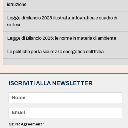
istruzione
Legge di bilancio 2025 illustrata: infografica e quadro di
sintesi
Legge di Bilancio 2025: le norme in materia di ambiente
Le politiche per la sicurezza energetica dell’Italia
ISCRIVITI ALLA NEWSLETTER
N
o
m
e
E
*
m
a
i
GDPR Agreement
*
l