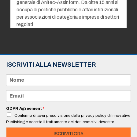
generale di Anitec-Assinform. Da oltre 15 anni si
occupa di politiche pubbliche e affari istituzionali
per associazioni di categoria e imprese di settori
regolati
ISCRIVITI ALLA NEWSLETTER
N
o
m
e
E
*
m
a
i
GDPR Agreement
*
l
Confermo di aver preso visione della privacy policy di Innovative
*
Publishing e accetto il trattamento dei dati come ivi descritto
ISCRIVITI ORA