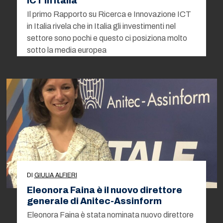
ICT in Italia
Il primo Rapporto su Ricerca e Innovazione ICT
in Italia rivela che in Italia gli investimenti nel
settore sono pochi e questo ci posiziona molto
sotto la media europea
DI
GIULIA ALFIERI
Eleonora Faina è il nuovo direttore
generale di Anitec-Assinform
Eleonora Faina è stata nominata nuovo direttore