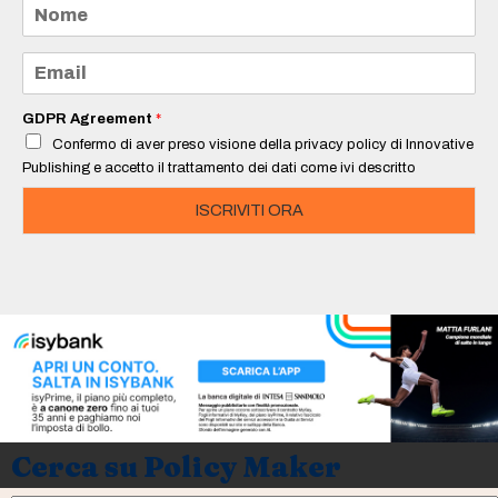
N
o
m
e
E
*
m
a
i
GDPR Agreement
*
l
Confermo di aver preso visione della privacy policy di Innovative
*
Publishing e accetto il trattamento dei dati come ivi descritto
ISCRIVITI ORA
Cerca su Policy Maker