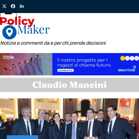
Skip
Twitter
Facebook
LinkedIn
to
content
Open
Close
mobile
mobile
menu
menu
Notizie e commenti da e per chi prende decisioni
Claudio Mancini