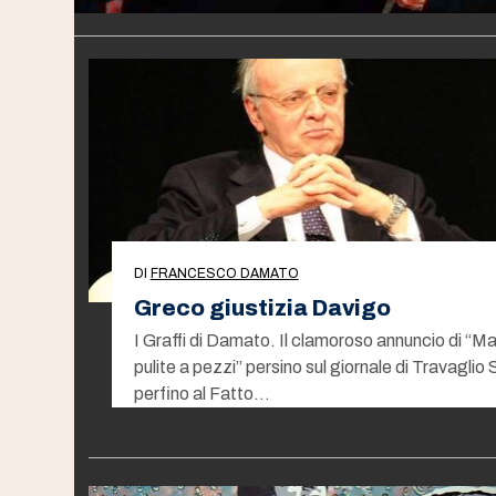
DI
FRANCESCO DAMATO
Greco giustizia Davigo
I Graffi di Damato. Il clamoroso annuncio di “Ma
pulite a pezzi” persino sul giornale di Travaglio 
perfino al Fatto…