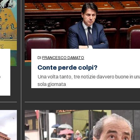
DI
FRANCESCO DAMATO
Conte perde colpi?
o
Una volta tanto, tre notizie davvero buone in un
sola giornata