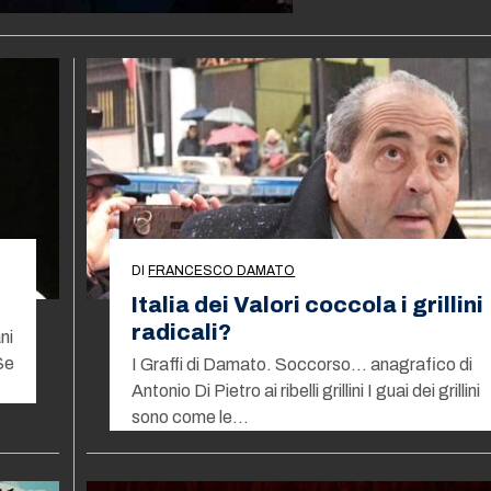
DI
FRANCESCO DAMATO
Italia dei Valori coccola i grillini
radicali?
ni
Se
I Graffi di Damato. Soccorso… anagrafico di
Antonio Di Pietro ai ribelli grillini I guai dei grillini
sono come le…