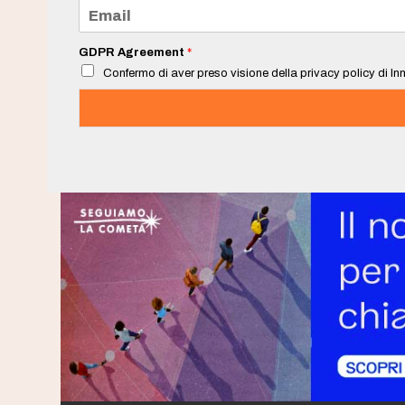
e
E
*
m
a
i
GDPR Agreement
*
l
Confermo di aver preso visione della privacy policy di Inn
*