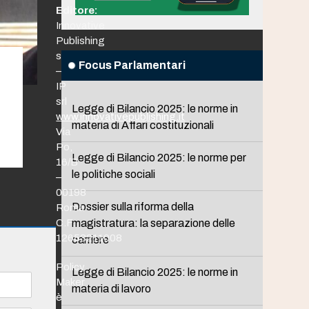
Editore:
Innovative
Publishing
srl
Focus Parlamentari
–
IP
srl
Legge di Bilancio 2025: le norme in
www.innovativepublishing.it
materia di Affari costituzionali
Via
Po,
Legge di Bilancio 2025: le norme per
16/B
le politiche sociali
–
00198
Dossier sulla riforma della
Roma
C.F.
magistratura: la separazione delle
12653211008
carriere
Policy
Legge di Bilancio 2025: le norme in
Maker
materia di lavoro
è