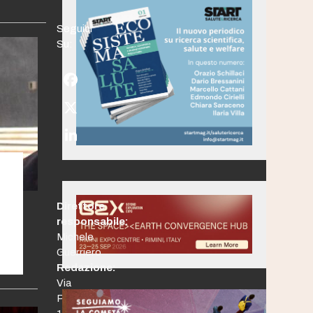
Seguici
Su:
Facebook
Twitter
(deprecated)
LinkedIn
Direttore
responsabile:
Michele
Guerriero
Redazione:
Via
Po,