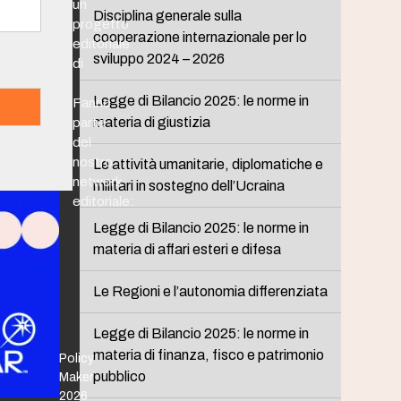
un
Disciplina generale sulla
progetto
cooperazione internazionale per lo
editoriale
sviluppo 2024 – 2026
di
Legge di Bilancio 2025: le norme in
Fanno
materia di giustizia
parte
del
nostro
Le attività umanitarie, diplomatiche e
network
militari in sostegno dell’Ucraina
editoriale:
Legge di Bilancio 2025: le norme in
materia di affari esteri e difesa
Le Regioni e l’autonomia differenziata
Legge di Bilancio 2025: le norme in
materia di finanza, fisco e patrimonio
Policy
pubblico
Maker
2026