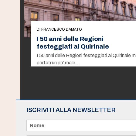
DI
FRANCESCO DAMATO
I 50 anni delle Regioni
festeggiati al Quirinale
I 50 anni delle Regioni festeggiati al Quirinale 
portati un po’ male…
ISCRIVITI ALLA NEWSLETTER
N
o
m