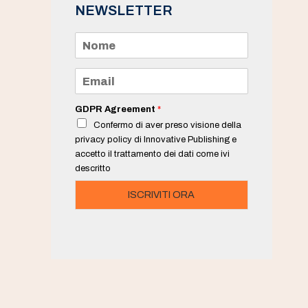
NEWSLETTER
N
o
m
e
E
*
m
a
i
GDPR Agreement
*
l
Confermo di aver preso visione della
*
privacy policy di Innovative Publishing e
accetto il trattamento dei dati come ivi
descritto
ISCRIVITI ORA