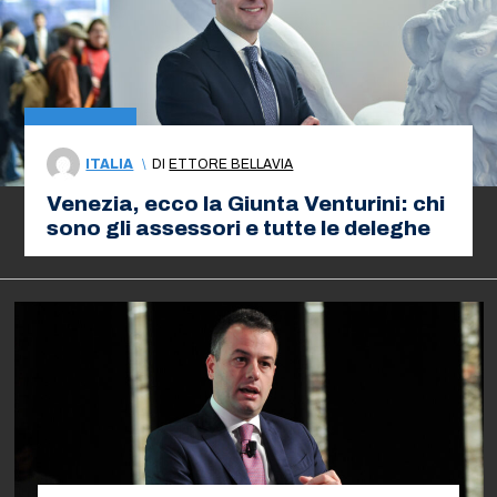
ITALIA
\
DI
ETTORE BELLAVIA
Venezia, ecco la Giunta Venturini: chi
sono gli assessori e tutte le deleghe