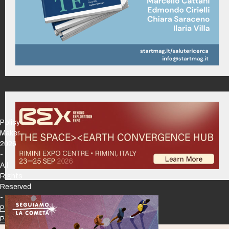
Policy
Maker
2026
-
All
Rights
Reserved
-
Privacy
Policy