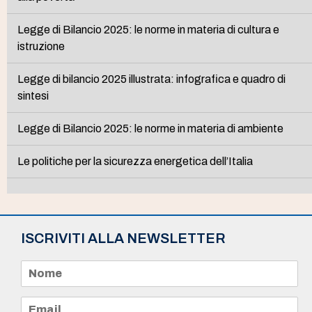
Legge di Bilancio 2025: le norme in materia di cultura e
istruzione
Legge di bilancio 2025 illustrata: infografica e quadro di
sintesi
Legge di Bilancio 2025: le norme in materia di ambiente
Le politiche per la sicurezza energetica dell’Italia
ISCRIVITI ALLA NEWSLETTER
N
o
m
e
E
*