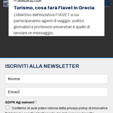
DI
GRAZIA LETIZIA
Turismo, cosa farà Fiavet in Grecia
L’obiettivo dell’iniziativa FIAVET a cui
parteciperanno agenti di viaggio, politici,
giornalisti e professori universitari è quello di
lanciare un messaggio…
ISCRIVITI ALLA NEWSLETTER
N
o
m
e
E
*
m
a
i
GDPR Agreement
*
l
Confermo di aver preso visione della privacy policy di Innovative
*