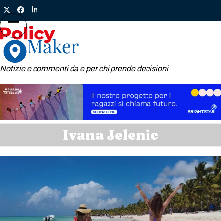
Skip
Twitter
Facebook
LinkedIn
to
content
Open
Close
mobile
mobile
menu
menu
Notizie e commenti da e per chi prende decisioni
Ivana Jelenic