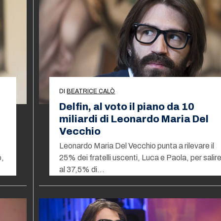
DI
BEATRICE CALÒ
Delfin, al voto il piano da 10
miliardi di Leonardo Maria Del
Vecchio
Leonardo Maria Del Vecchio punta a rilevare il
o,
25% dei fratelli uscenti, Luca e Paola, per salir
al 37,5% di…