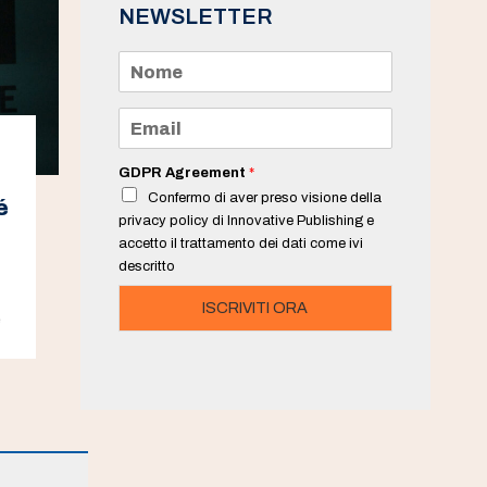
NEWSLETTER
N
o
m
e
E
*
m
a
i
GDPR Agreement
*
l
Confermo di aver preso visione della
*
é
privacy policy di Innovative Publishing e
accetto il trattamento dei dati come ivi
descritto
ISCRIVITI ORA
e