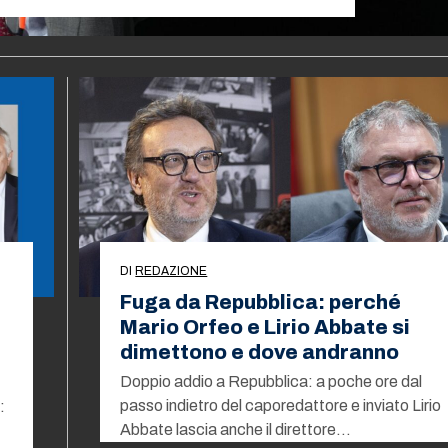
DI
REDAZIONE
Fuga da Repubblica: perché
Mario Orfeo e Lirio Abbate si
dimettono e dove andranno
Doppio addio a Repubblica: a poche ore dal
passo indietro del caporedattore e inviato Lirio
:
Abbate lascia anche il direttore…