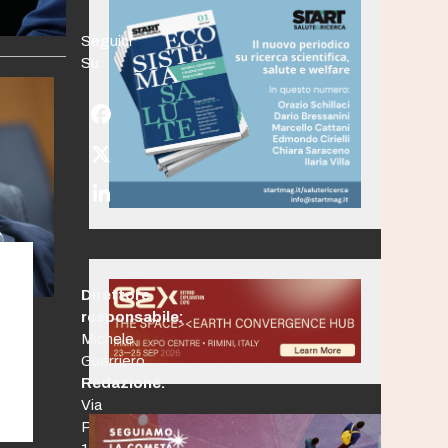
Seguici
Su:
Facebook
Twitter
(deprecated)
LinkedIn
Direttore
responsabile:
Michele
Guerriero
Redazione:
Via
Po,