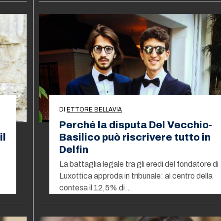
DI
ETTORE BELLAVIA
Perché la disputa Del Vecchio-
il
Basilico può riscrivere tutto in
Delfin
La battaglia legale tra gli eredi del fondatore di
Luxottica approda in tribunale: al centro della
contesa il 12,5% di…