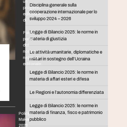
un
Disciplina generale sulla
progetto
cooperazione internazionale per lo
editoriale
sviluppo 2024 – 2026
di
Legge di Bilancio 2025: le norme in
Fanno
materia di giustizia
parte
del
nostro
Le attività umanitarie, diplomatiche e
network
militari in sostegno dell’Ucraina
editoriale:
Legge di Bilancio 2025: le norme in
materia di affari esteri e difesa
e
Le Regioni e l’autonomia differenziata
Legge di Bilancio 2025: le norme in
materia di finanza, fisco e patrimonio
Policy
pubblico
Maker
2026