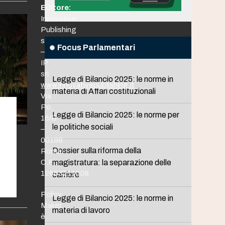
Editore:
Innovative
Publishing
srl
Focus Parlamentari
–
IP
srl
Legge di Bilancio 2025: le norme in
www.innovativepublishing.it
materia di Affari costituzionali
Via
Po,
Legge di Bilancio 2025: le norme per
16/B
le politiche sociali
–
00198
Dossier sulla riforma della
Roma
C.F.
magistratura: la separazione delle
12653211008
carriere
Policy
Legge di Bilancio 2025: le norme in
Maker
materia di lavoro
è