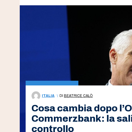
ITALIA
\
DI
BEATRICE CALÒ
Cosa cambia dopo l’Op
Commerzbank: la salit
controllo