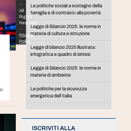
-
Le politiche sociali a sostegno della
All
famiglia e di contrasto alla povertà
Rights
Reserved
Legge di Bilancio 2025: le norme in
-
materia di cultura e istruzione
Privacy
Policy
Legge di bilancio 2025 illustrata:
infografica e quadro di sintesi
Legge di Bilancio 2025: le norme in
materia di ambiente
Le politiche per la sicurezza
si
energetica dell’Italia
ISCRIVITI ALLA