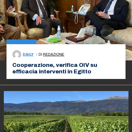
DAILY
\
DI
REDAZIONE
Cooperazione, verifica OIV su
efficacia interventi in Egitto