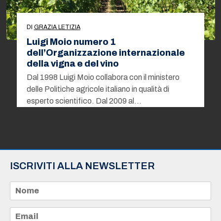
DI
GRAZIA LETIZIA
Luigi Moio numero 1
dell’Organizzazione internazionale
della vigna e del vino
Dal 1998 Luigi Moio collabora con il ministero
delle Politiche agricole italiano in qualità di
esperto scientifico. Dal 2009 al…
ISCRIVITI ALLA NEWSLETTER
N
o
m
e
E
*
m