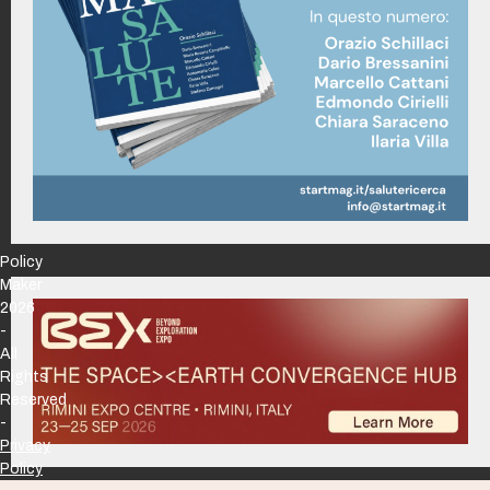
Policy
Maker
2026
-
All
Rights
Reserved
-
Privacy
Policy