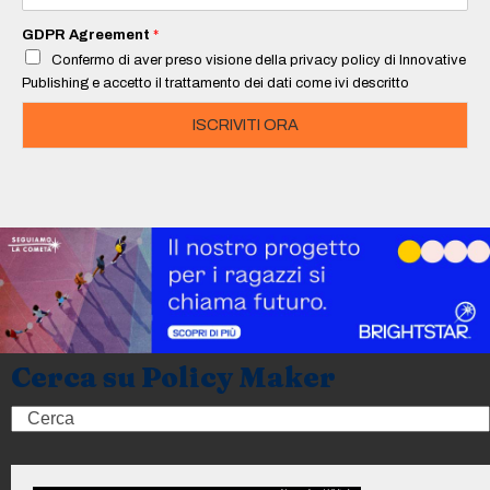
a
i
GDPR Agreement
*
l
Confermo di aver preso visione della privacy policy di Innovative
*
Publishing e accetto il trattamento dei dati come ivi descritto
ISCRIVITI ORA
Cerca su Policy Maker
Search