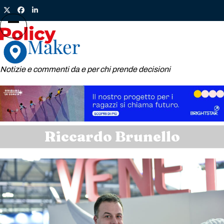
Skip
Twitter
Facebook
LinkedIn
to
content
Open
Close
mobile
mobile
menu
menu
Notizie e commenti da e per chi prende decisioni
Riccardo Brunello