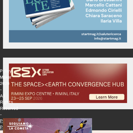
Policy
Maker
2026
-
All
Rights
Reserved
-
Privacy
Policy