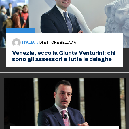
ITALIA
\
DI
ETTORE BELLAVIA
Venezia, ecco la Giunta Venturini: chi
sono gli assessori e tutte le deleghe