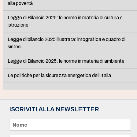
alla povertà
Legge di Bilancio 2025: le norme in materia di cultura e
istruzione
Legge di bilancio 2025 illustrata: infografica e quadro di
sintesi
Legge di Bilancio 2025: le norme in materia di ambiente
Le politiche per la sicurezza energetica dell’Italia
ISCRIVITI ALLA NEWSLETTER
N
o
m
e