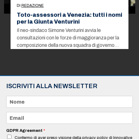
DI
REDAZIONE
Toto-assessori a Venezia: tutti i nomi
per la Giunta Venturini
Il neo-sindaco Simone Venturini avvia le
consultazioni con le forze di maggioranza per la
composizione della nuova squadra di governo…
ISCRIVITI ALLA NEWSLETTER
N
o
m
e
E
*
m
a
i
GDPR Agreement
*
l
Confermo di aver preso visione della privacy policy di Innovative