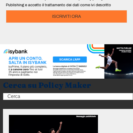
*
Publishing e accetto il trattamento dei dati come ivi descritto
ISCRIVITI ORA
Cerca su Policy Maker
Search