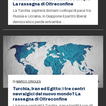
La rassegna di Oltreconfine
La Turchia ospiterà domani i colloqui di pace tra
Russia e Ucraina, in Giappone il partito liberal
democratico perde entrambe…
DI
MARCO ORIOLES
Turchia, Iran ed Egitto: i tre centri
nevralgici del nuovo mondo? La
rassegna di Oltreconfine
La nuova centralità Turchia, Iran e l’ostilità con gli