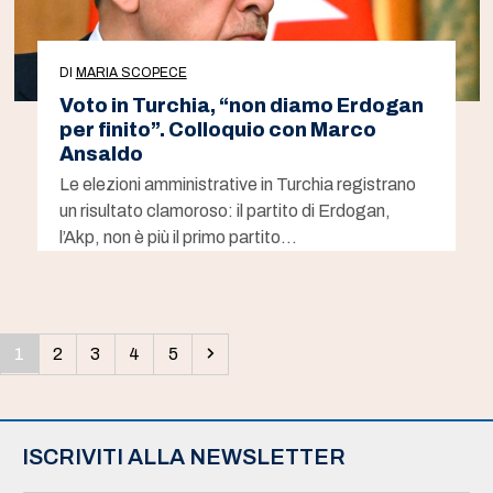
DI
MARIA SCOPECE
Voto in Turchia, “non diamo Erdogan
per finito”. Colloquio con Marco
Ansaldo
Le elezioni amministrative in Turchia registrano
un risultato clamoroso: il partito di Erdogan,
l’Akp, non è più il primo partito…
Pagina
Pagina
Pagina
Pagina
Pagina
Successivo
1
2
3
4
5
ISCRIVITI ALLA NEWSLETTER