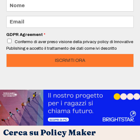
N
o
m
e
E
*
m
a
i
GDPR Agreement
*
l
Confermo di aver preso visione della privacy policy di Innovative
*
Publishing e accetto il trattamento dei dati come ivi descritto
ISCRIVITI ORA
Cerca su Policy Maker