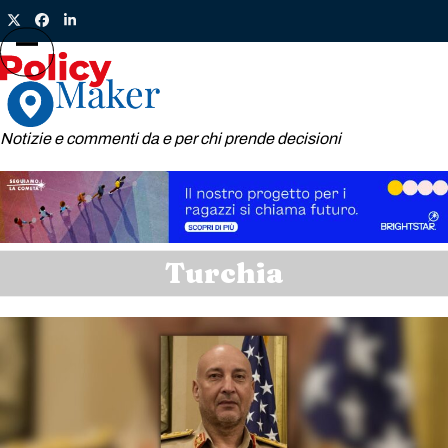
Skip
Twitter
Facebook
LinkedIn
to
content
Open
Close
mobile
mobile
menu
menu
Notizie e commenti da e per chi prende decisioni
Turchia