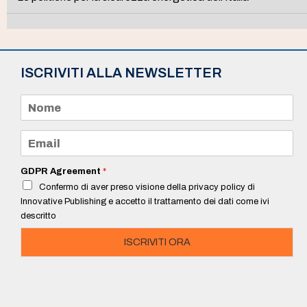
ISCRIVITI ALLA NEWSLETTER
N
o
m
e
E
*
m
a
i
GDPR Agreement
*
l
Confermo di aver preso visione della privacy policy di
*
Innovative Publishing e accetto il trattamento dei dati come ivi
descritto
ISCRIVITI ORA