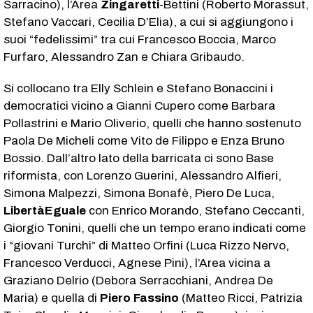
Sarracino), l’Area
Zingaretti
-Bettini (Roberto Morassut,
Stefano Vaccari, Cecilia D’Elia), a cui si aggiungono i
suoi “fedelissimi” tra cui Francesco Boccia, Marco
Furfaro, Alessandro Zan e Chiara Gribaudo.
Si collocano tra Elly Schlein e Stefano Bonaccini i
democratici vicino a Gianni Cupero come Barbara
Pollastrini e Mario Oliverio, quelli che hanno sostenuto
Paola De Micheli come Vito de Filippo e Enza Bruno
Bossio. Dall’altro lato della barricata ci sono Base
riformista, con Lorenzo Guerini, Alessandro Alfieri,
Simona Malpezzi, Simona Bonafè, Piero De Luca,
LibertàEguale
con Enrico Morando, Stefano Ceccanti,
Giorgio Tonini, quelli che un tempo erano indicati come
i “giovani Turchi” di Matteo Orfini (Luca Rizzo Nervo,
Francesco Verducci, Agnese Pini), l’Area vicina a
Graziano Delrio (Debora Serracchiani, Andrea De
Maria) e quella di
Piero
Fassino
(Matteo Ricci, Patrizia