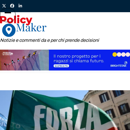
Skip
Twitter
Facebook
LinkedIn
to
content
Open
Close
mobile
mobile
menu
menu
Notizie e commenti da e per chi prende decisioni