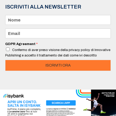
ISCRIVITI ALLA NEWSLETTER
N
o
m
e
E
*
m
a
i
GDPR Agreement
*
l
Confermo di aver preso visione della privacy policy di Innovative
*
Publishing e accetto il trattamento dei dati come ivi descritto
ISCRIVITI ORA