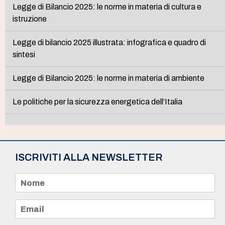
Legge di Bilancio 2025: le norme in materia di cultura e
istruzione
Legge di bilancio 2025 illustrata: infografica e quadro di
sintesi
Legge di Bilancio 2025: le norme in materia di ambiente
Le politiche per la sicurezza energetica dell’Italia
ISCRIVITI ALLA NEWSLETTER
N
o
m
e
E
*
m
a