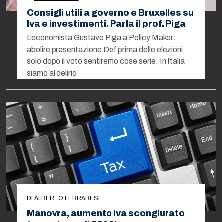
Consigli utili a governo e Bruxelles su
Iva e investimenti. Parla il prof. Piga
L’economista Gustavo Piga a Policy Maker:
abolire presentazione Def prima delle elezioni,
solo dopo il voto sentiremo cose serie. In Italia
siamo al delirio
DI
ALBERTO FERRARESE
Manovra, aumento Iva scongiurato