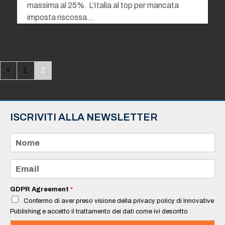
massima al 25%. L’Italia al top per mancata
imposta riscossa…
Precedente
Pagina
Pagina
1
2
ISCRIVITI ALLA NEWSLETTER
N
o
m
e
E
*
m
a
i
GDPR Agreement
*
l
Confermo di aver preso visione della privacy policy di Innovative
*
Publishing e accetto il trattamento dei dati come ivi descritto