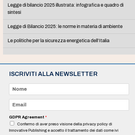
Legge di bilancio 2025 illustrata: infografica e quadro di
sintesi
Legge di Bilancio 2025: le norme in materia di ambiente
Le politiche per la sicurezza energetica dell’Italia
ISCRIVITI ALLA NEWSLETTER
N
o
m
e
E
*
m
a
i
GDPR Agreement
*
l
Confermo di aver preso visione della privacy policy di
*
Innovative Publishing e accetto il trattamento dei dati come ivi