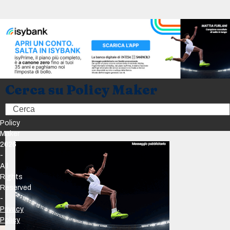
Cerca su Policy Maker
Search
Policy
Maker
2026
-
All
Rights
Reserved
-
Privacy
Policy