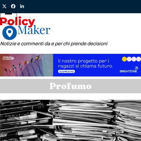
Skip
Twitter
Facebook
LinkedIn
to
content
Open
Close
mobile
mobile
menu
menu
Notizie e commenti da e per chi prende decisioni
Profumo