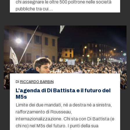
chi assegnare le oltre 500 poltrone nelle società
pubbliche tra cui…
DI
RICCARDO BARBIN
L’agenda di Di Battista e il futuro del
M5s
Limite dei due mandati, né a destra né a sinistra,
rafforzamento di Rousseau,
internazionalizzazione. Chi sta con Di Battista (e
chi no) nel M5s del futuro. I punti della sua