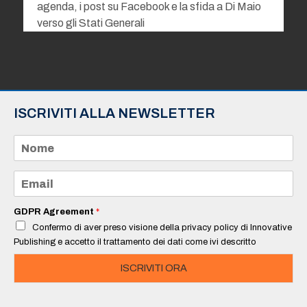
agenda, i post su Facebook e la sfida a Di Maio
verso gli Stati Generali
ISCRIVITI ALLA NEWSLETTER
N
o
m
e
E
*
m
a
i
GDPR Agreement
*
l
Confermo di aver preso visione della privacy policy di Innovative
*
Publishing e accetto il trattamento dei dati come ivi descritto
ISCRIVITI ORA