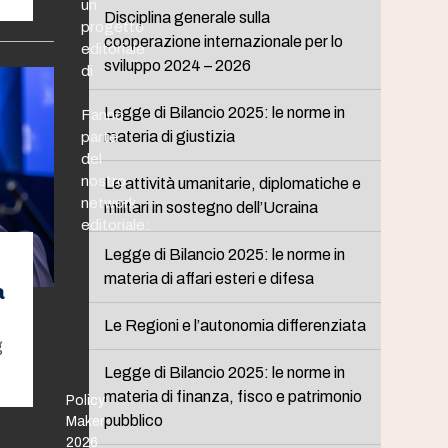
un
Disciplina generale sulla
progetto
cooperazione internazionale per lo
editoriale
sviluppo 2024 – 2026
di
Legge di Bilancio 2025: le norme in
Fanno
materia di giustizia
parte
del
nostro
Le attività umanitarie, diplomatiche e
network
militari in sostegno dell’Ucraina
editoriale:
Legge di Bilancio 2025: le norme in
materia di affari esteri e difesa
a
Le Regioni e l’autonomia differenziata
g
Legge di Bilancio 2025: le norme in
materia di finanza, fisco e patrimonio
Policy
pubblico
Maker
2026