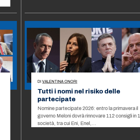
DI
VALENTINA ONORI
Tutti i nomi nel risiko delle
partecipate
Nomine partecipate 2026: entro la primavera il
governo Meloni dovrà rinnovare 112 consigli in 
società, tra cui Eni, Enel,…