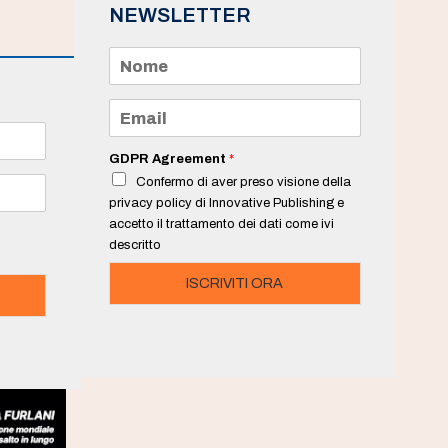
NEWSLETTER
N
o
m
e
E
*
m
a
i
GDPR Agreement
*
l
Confermo di aver preso visione della
*
privacy policy di Innovative Publishing e
accetto il trattamento dei dati come ivi
descritto
ISCRIVITI ORA