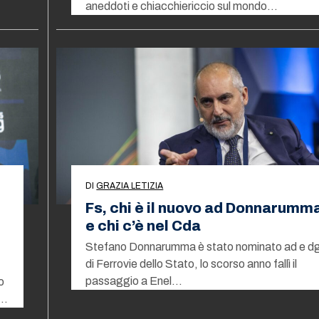
aneddoti e chiacchiericcio sul mondo…
DI
GRAZIA LETIZIA
Fs, chi è il nuovo ad Donnarumm
e chi c’è nel Cda
Stefano Donnarumma è stato nominato ad e d
di Ferrovie dello Stato, lo scorso anno fallì il
passaggio a Enel…
o
5…