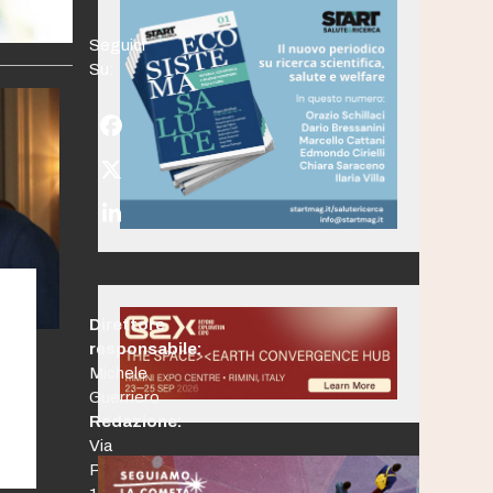
Seguici
Su:
Facebook
Twitter
(deprecated)
LinkedIn
Direttore
responsabile:
Michele
Guerriero
Redazione:
Via
Po,