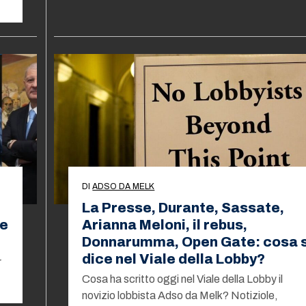
DI
ADSO DA MELK
La Presse, Durante, Sassate,
le
Arianna Meloni, il rebus,
Donnarumma, Open Gate: cosa s
dice nel Viale della Lobby?
r
Cosa ha scritto oggi nel Viale della Lobby il
novizio lobbista Adso da Melk? Notiziole,