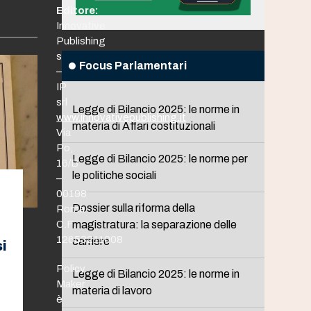
Editore:
Innovative
Publishing
srl
Focus Parlamentari
–
IP
srl
Legge di Bilancio 2025: le norme in
www.innovativepublishing.it
materia di Affari costituzionali
Via
Po,
Legge di Bilancio 2025: le norme per
16/B
le politiche sociali
–
00198
Dossier sulla riforma della
Roma
C.F.
magistratura: la separazione delle
12653211008
carriere
i
Policy
Legge di Bilancio 2025: le norme in
Maker
materia di lavoro
è