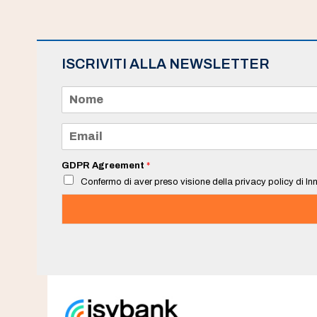
ISCRIVITI ALLA NEWSLETTER
N
o
m
e
E
*
m
a
i
GDPR Agreement
*
l
Confermo di aver preso visione della privacy policy di Inn
*