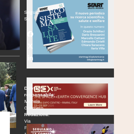
Seguici
Su:
Facebook
Twitter
(deprecated)
LinkedIn
Direttore
responsabile:
Michele
Guerriero
Redazione:
Via
Po,