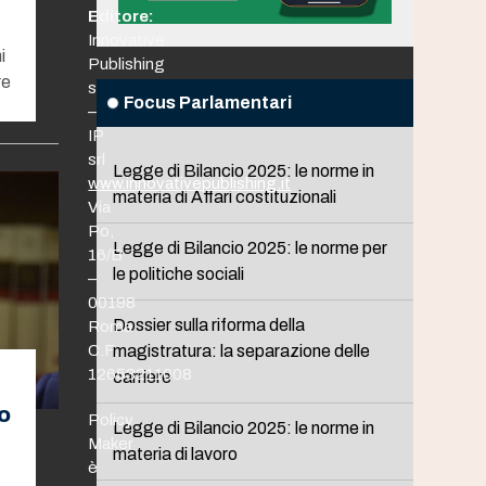
Editore:
Innovative
i
Publishing
re
srl
Focus Parlamentari
–
IP
srl
Legge di Bilancio 2025: le norme in
www.innovativepublishing.it
materia di Affari costituzionali
Via
Po,
Legge di Bilancio 2025: le norme per
16/B
le politiche sociali
–
00198
Dossier sulla riforma della
Roma
C.F.
magistratura: la separazione delle
12653211008
carriere
o
Policy
Legge di Bilancio 2025: le norme in
Maker
materia di lavoro
è