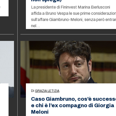
c
La presidente di Fininvest Marina Berlusconi
…
affida a Bruno Vespa le sue prime considerazion
sull’affare Giambruno-Meloni, senza però entra
nel…
DI
GRAZIA LETIZIA
Caso Giambruno, cos’è success
e chi è l’ex compagno di Giorgia
Meloni