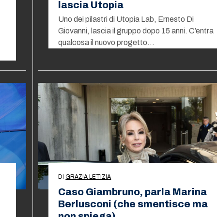
lascia Utopia
Uno dei pilastri di Utopia Lab, Ernesto Di
Giovanni, lascia il gruppo dopo 15 anni. C’entra
qualcosa il nuovo progetto…
DI
GRAZIA LETIZIA
Caso Giambruno, parla Marina
Berlusconi (che smentisce ma
non spiega)