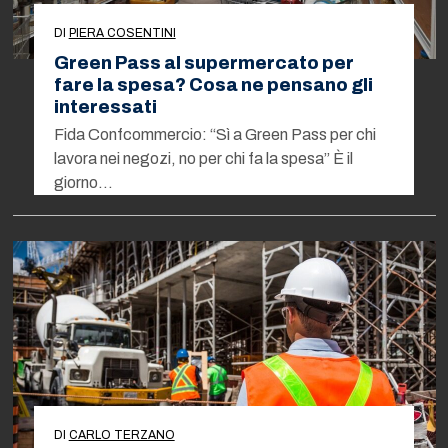
DI
PIERA COSENTINI
Green Pass al supermercato per
fare la spesa? Cosa ne pensano gli
interessati
Fida Confcommercio: “Sì a Green Pass per chi
lavora nei negozi, no per chi fa la spesa” È il
giorno…
DI
CARLO TERZANO