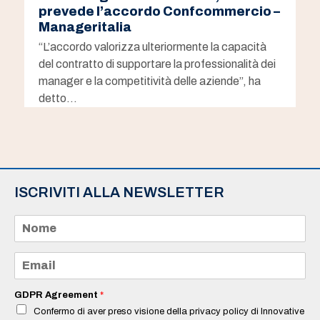
prevede l’accordo Confcommercio –
Manageritalia
“L’accordo valorizza ulteriormente la capacità
del contratto di supportare la professionalità dei
manager e la competitività delle aziende”, ha
detto…
ISCRIVITI ALLA NEWSLETTER
N
o
m
e
E
*
m
a
i
GDPR Agreement
*
l
Confermo di aver preso visione della privacy policy di Innovative
*