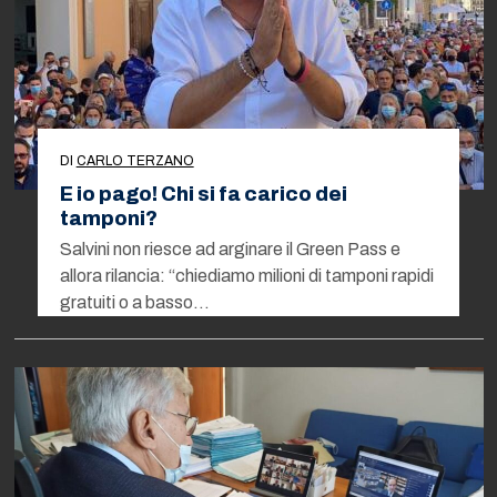
DI
CARLO TERZANO
E io pago! Chi si fa carico dei
tamponi?
Salvini non riesce ad arginare il Green Pass e
allora rilancia: “chiediamo milioni di tamponi rapidi
gratuiti o a basso…