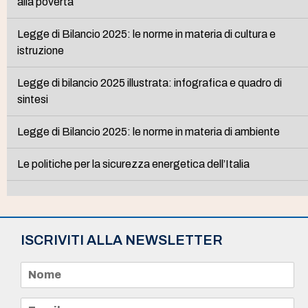
alla povertà
Legge di Bilancio 2025: le norme in materia di cultura e
istruzione
Legge di bilancio 2025 illustrata: infografica e quadro di
sintesi
Legge di Bilancio 2025: le norme in materia di ambiente
Le politiche per la sicurezza energetica dell’Italia
ISCRIVITI ALLA NEWSLETTER
N
o
m
e
E