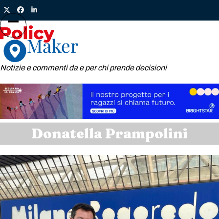
Skip
Twitter
Facebook
LinkedIn
to
content
Open
Close
mobile
mobile
menu
menu
Notizie e commenti da e per chi prende decisioni
Donatella Prampolini