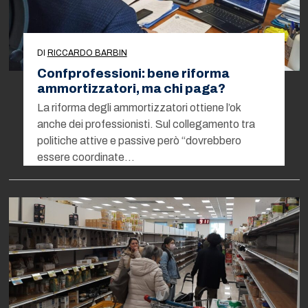
DI
RICCARDO BARBIN
Confprofessioni: bene riforma
ammortizzatori, ma chi paga?
La riforma degli ammortizzatori ottiene l’ok
anche dei professionisti. Sul collegamento tra
politiche attive e passive però “dovrebbero
essere coordinate…