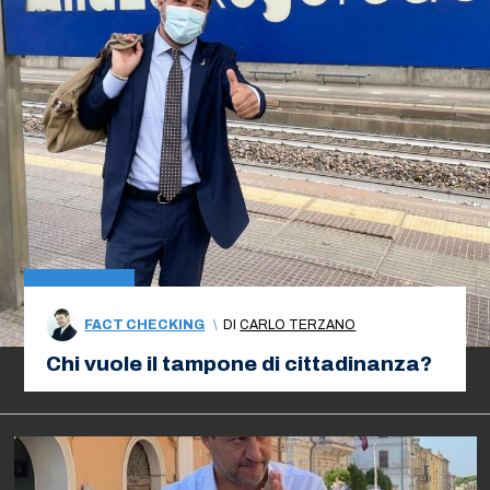
FACT CHECKING
\
DI
CARLO TERZANO
Chi vuole il tampone di cittadinanza?