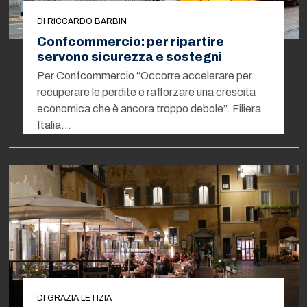
DI
RICCARDO BARBIN
Confcommercio: per ripartire
servono sicurezza e sostegni
Per Confcommercio “Occorre accelerare per
recuperare le perdite e rafforzare una crescita
economica che è ancora troppo debole”. Filiera
Italia…
DI
GRAZIA LETIZIA