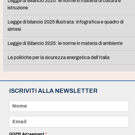
Legge di Bilancio 2025: le norme in materia di cultura e
istruzione
Legge di bilancio 2025 illustrata: infografica e quadro di
sintesi
Legge di Bilancio 2025: le norme in materia di ambiente
Le politiche per la sicurezza energetica dell’Italia
ISCRIVITI ALLA NEWSLETTER
N
o
m
e
E
*
m
a
i
GDPR Agreement
*