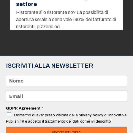
settore
Ristorante sì o ristorante no? La possibilità di
apertura serale a cena vale l’80% del fatturato di
ristoranti, pizzerie ed…
ISCRIVITI ALLA NEWSLETTER
N
o
m
e
E
*
m
a
i
GDPR Agreement
*
l
Confermo di aver preso visione della privacy policy di Innovative
*
Publishing e accetto il trattamento dei dati come ivi descritto
ISCRIVITI ORA