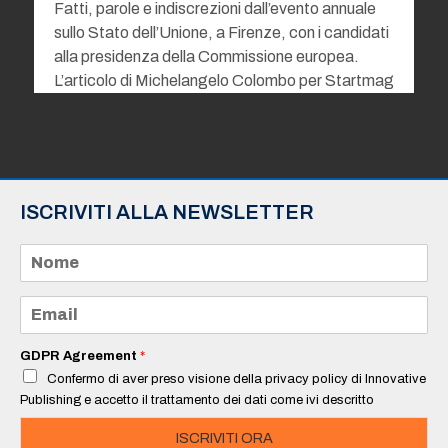
Fatti, parole e indiscrezioni dall’evento annuale
sullo Stato dell’Unione, a Firenze, con i candidati
alla presidenza della Commissione europea.
L’articolo di Michelangelo Colombo per Startmag
ISCRIVITI ALLA NEWSLETTER
N
o
m
e
E
*
m
a
i
GDPR Agreement
*
l
Confermo di aver preso visione della privacy policy di Innovative
*
Publishing e accetto il trattamento dei dati come ivi descritto
ISCRIVITI ORA