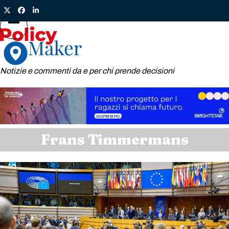
Skip
Twitter
Facebook
LinkedIn
to
content
Open
Close
mobile
mobile
menu
menu
Notizie e commenti da e per chi prende decisioni
Frans Timmermans