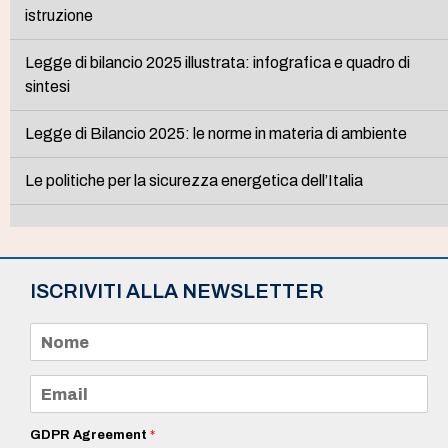
istruzione
Legge di bilancio 2025 illustrata: infografica e quadro di
sintesi
Legge di Bilancio 2025: le norme in materia di ambiente
Le politiche per la sicurezza energetica dell’Italia
ISCRIVITI ALLA NEWSLETTER
N
o
m
e
E
*
m
a
i
GDPR Agreement
*
l