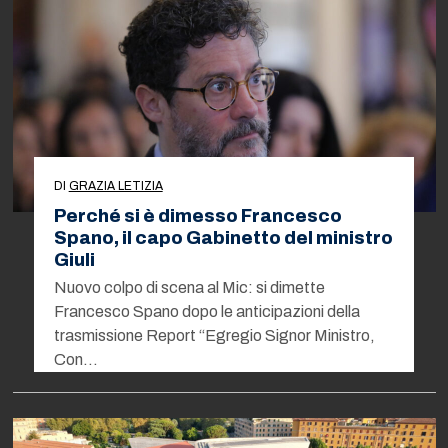
DI
GRAZIA LETIZIA
Perché si è dimesso Francesco
Spano, il capo Gabinetto del ministro
Giuli
Nuovo colpo di scena al Mic: si dimette
Francesco Spano dopo le anticipazioni della
trasmissione Report “Egregio Signor Ministro,
Con…