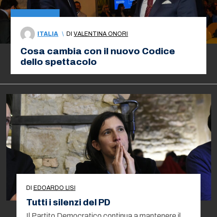
ITALIA
\
DI
VALENTINA ONORI
Cosa cambia con il nuovo Codice
dello spettacolo
DI
EDOARDO LISI
Tutti i silenzi del PD
Il Partito Democratico continua a mantenere il