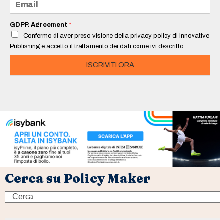
*
m
a
i
GDPR Agreement
*
l
Confermo di aver preso visione della privacy policy di Innovative
*
Publishing e accetto il trattamento dei dati come ivi descritto
ISCRIVITI ORA
Cerca su Policy Maker
Search