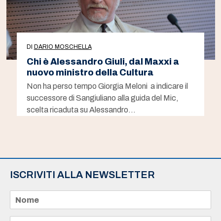
DI
DARIO MOSCHELLA
Chi è Alessandro Giuli, dal Maxxi a
nuovo ministro della Cultura
Non ha perso tempo Giorgia Meloni a indicare il
successore di Sangiuliano alla guida del Mic,
scelta ricaduta su Alessandro…
ISCRIVITI ALLA NEWSLETTER
N
o
m
e
E