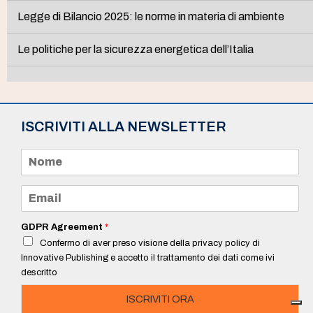
Legge di Bilancio 2025: le norme in materia di ambiente
Le politiche per la sicurezza energetica dell’Italia
ISCRIVITI ALLA NEWSLETTER
N
o
m
e
E
*
m
a
i
GDPR Agreement
*
l
Confermo di aver preso visione della privacy policy di
*
Innovative Publishing e accetto il trattamento dei dati come ivi
descritto
ISCRIVITI ORA