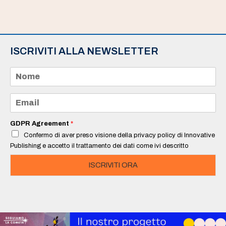
ISCRIVITI ALLA NEWSLETTER
N
o
m
e
E
*
m
a
i
GDPR Agreement
*
l
Confermo di aver preso visione della privacy policy di Innovative
*
Publishing e accetto il trattamento dei dati come ivi descritto
ISCRIVITI ORA