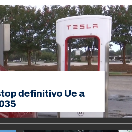
top definitivo Ue a
2035