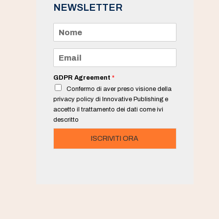
NEWSLETTER
N
o
m
e
E
*
m
a
i
GDPR Agreement
*
l
Confermo di aver preso visione della
*
privacy policy di Innovative Publishing e
accetto il trattamento dei dati come ivi
descritto
ISCRIVITI ORA