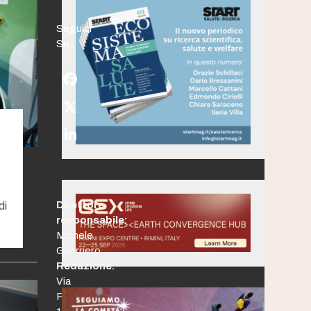
Seguici
Su:
Facebook
Twitter
(deprecated)
LinkedIn
Direttore
di
responsabile:
Michele
Guerriero
Redazione:
Via
Po,