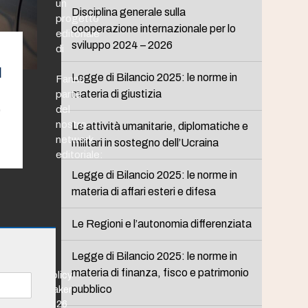
un
Disciplina generale sulla
progetto
cooperazione internazionale per lo
editoriale
sviluppo 2024 – 2026
di
l
Legge di Bilancio 2025: le norme in
Fanno
materia di giustizia
parte
del
0
nostro
Le attività umanitarie, diplomatiche e
network
militari in sostegno dell’Ucraina
editoriale:
Legge di Bilancio 2025: le norme in
materia di affari esteri e difesa
Le Regioni e l’autonomia differenziata
Legge di Bilancio 2025: le norme in
materia di finanza, fisco e patrimonio
Policy
pubblico
Maker
2026