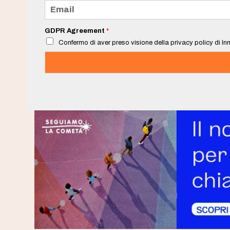
e
E
*
m
a
i
GDPR Agreement
*
l
Confermo di aver preso visione della privacy policy di Inn
*