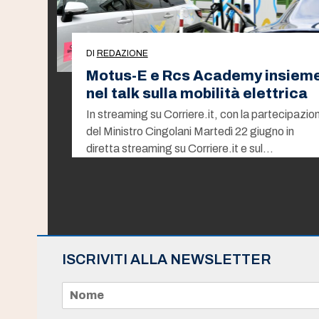
DI
REDAZIONE
Motus-E e Rcs Academy insiem
nel talk sulla mobilità elettrica
In streaming su Corriere.it, con la partecipazio
del Ministro Cingolani Martedì 22 giugno in
diretta streaming su Corriere.it e sul…
ISCRIVITI ALLA NEWSLETTER
N
o
m