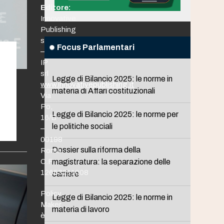
Editore:
Innovative
Publishing
srl
Focus Parlamentari
–
IP
srl
Legge di Bilancio 2025: le norme in
www.innovativepublishing.it
materia di Affari costituzionali
Via
Po,
Legge di Bilancio 2025: le norme per
16/B
le politiche sociali
–
00198
Dossier sulla riforma della
Roma
C.F.
magistratura: la separazione delle
12653211008
carriere
Policy
Legge di Bilancio 2025: le norme in
Maker
materia di lavoro
è